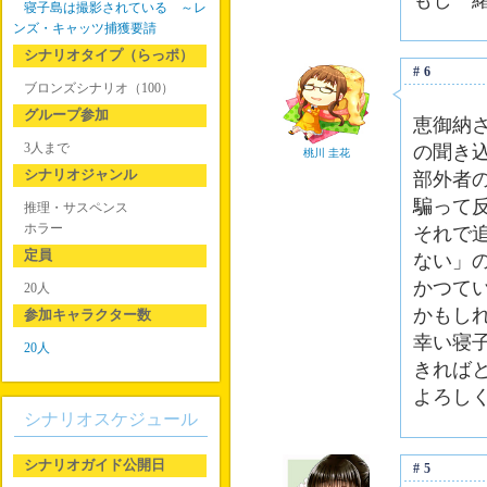
もし一
寝子島は撮影されている ～レ
ンズ・キャッツ捕獲要請
シナリオタイプ（らっポ）
#6
ブロンズシナリオ（100）
グループ参加
恵御納
3人まで
の聞き
桃川 圭花
シナリオジャンル
部外者
騙って
推理・サスペンス
ホラー
それで
定員
ない」
かつて
20人
かもし
参加キャラクター数
幸い寝
20人
きれば
よろし
シナリオスケジュール
シナリオガイド公開日
#5