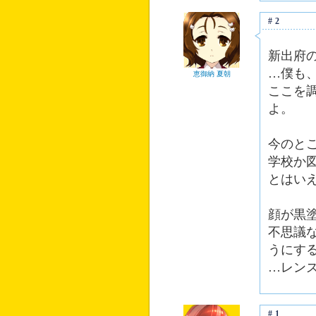
#2
新出府
…僕も
恵御納 夏朝
ここを
よ。
今のと
学校か
とはい
顔が黒
不思議
うにす
…レン
#1