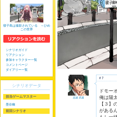
寝子島は撮影されている ～ひめ
この世界
シナリオガイド
リアクション
参加キャラクター一覧
コメントページ
ダイアリー一覧
#7
シナリオデータ
ドモー
担当ゲームマスター
俺は陽
志波 武道
【３】
墨谷幽
がある
前回シナリオ