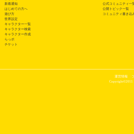
新着通知
公式コミュニティ一
はじめての方へ
公開トピック一覧
遊び方
コミュニティ書き込
世界設定
キャラクター一覧
キャラクター検索
キャラクター作成
らっポ
チケット
運営情報
Copyright©2011 P