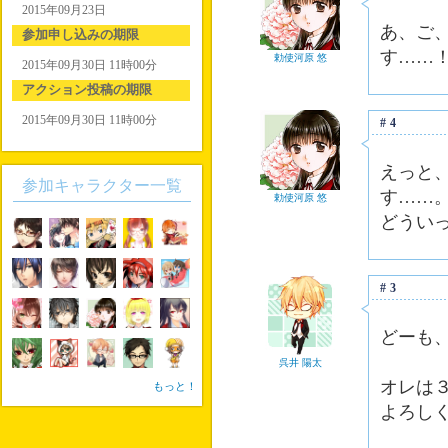
2015年09月23日
あ、ご
参加申し込みの期限
す……
勅使河原 悠
2015年09月30日 11時00分
アクション投稿の期限
2015年09月30日 11時00分
#4
えっと
参加キャラクター一覧
す……
勅使河原 悠
どうい
#3
どーも
呉井 陽太
オレは
もっと！
よろし