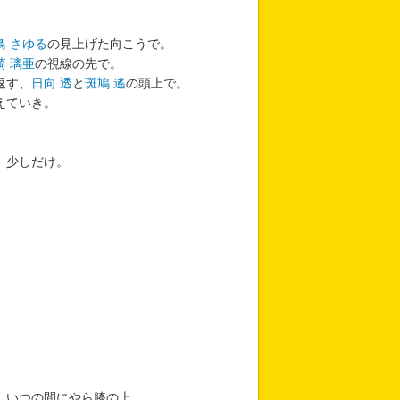
鳥 さゆる
の見上げた向こうで。
崎 璃亜
の視線の先で。
返す、
日向 透
と
斑鳩 遙
の頭上で。
えていき。
、少しだけ。
、いつの間にやら膝の上。