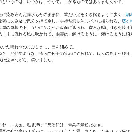
雨というのは、いつかは、やがて。上がるものではありませんか？」
に染み込んだ雨水もそのままに、重たい足を引き摺るように歩く、
朝
鬱に沈み込む気分を持て余し、手持ち無沙汰にバスに揺られる、
塔ヶ
屋の屋根の下、互いにかぶった仮面に遮られ、虚ろな駆け引きを繰り
ままに流れる風に吹かれて、雨雲は、解けるように、溶けるように消
いた晴れ間のまぶしさに、目を細めて。
？ と促すような、傍らの秘子の笑みに釣られて。ほんのちょっぴり
は泣きながら、笑いました。
ふわ……あぁ。起き抜けに見るには、最高の景色だなぁ」
音の心地良いリズムに、うっかりうたた寝。丸くなったキジトラ猫は