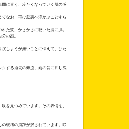
る間に青く、冷たくなっていく肌の感
えてなお、再び脳裏へ浮かぶことすら
つれた髪。かさかさに乾いた唇に肌。
自分の顔。
り戻しようが無いことに怯えて、ひた
ックする過去の奔流、雨の音に押し流
、咲を見つめています。その表情を、
もの破壊の痕跡が残されています。咲