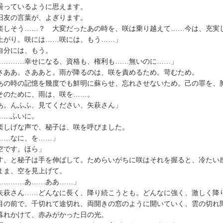
曇っているように思えます。
友の言葉が、よぎります。
楽しそう……？ 大変だったあの時を、咲は乗り越えて……今は、充実
上がり。咲には……咲には、もう……」
分には、もう。
…………幸せになる、資格も、権利も……無いのに……」
ああ。さああと。雨が降るのは、咲を責めるため。苛むため。
の時の記憶を幾度でも鮮明に蘇らせ、忘れさせないため。己の罪を、
のために、雨は、咲を……。
あ。んふふ、見てください、矢萩さん」
…ふいに。
しげな声で、秘子は、咲を呼びました。
……なに、を……」
空です。ほら」
、と秘子は手を伸ばして。ためらいがちに咲はそれを握ると、冷たい
まま、空を見上げて。
…………あ……ああ……」
矢萩さん……どんなに長く、降り続こうとも。どんなに強く、激しく降
の前で。千切れて途切れ、両開きの窓のように開いていく、雲の切れ
れかけて、赤みがかった日の光。