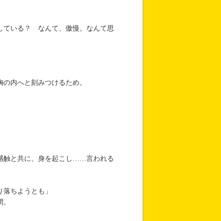
している？ なんて、傲慢。なんて思
胸の内へと刻みつけるため。
感触と共に、身を起こし……言われる
り落ちようとも」
間。