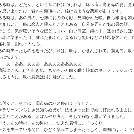
る時は。どたん、という音に駆けつければ、床へ這い蹲る母の姿。見
を思い出すたび、背から頭頂へと、抜けるような悪寒が走ります。
る時は。あの男の、恐怖におののく顔。見開かれた瞳。自ら報復を加
ぞましい、一時は恋人と呼んだこともある、自分を弄んだあの男の顔。
して。気が狂いそうなほどに白い、白い病室。鏡の中。ぼさぼさにほ
っ赤に染まった目、腫れたまぶた。見る影も無いほどに精彩を欠いた、
む傷。割れそうな心。
の時失ったものを思うたび、咲は。咲は、かき乱されて。震えて。取
らに怯えて。
……あ ああ。あああ あああああああああ……」
烈にこみ上げた吐き気、ちかちかと白く瞬く眼窩の奥、フラッシュバ
れるように、咲の意識は消し飛びました。
付くと。そこは、旧市街のバス停のようでした。
ラリーマンらしき見知らぬ男が、怯えきった目で雨に打たれるままに
は見たことがある、とぼんやり考え、そして程なく思い至りました。
う。あの時の、あの男の……怯えた表情に、そっくり。
気を失っている間に、ひどく暴れてしまったらしく、周囲にはいくつ