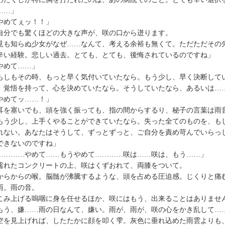
……」
やめてぇッ！！」
分でも驚くほどの大きな声が、咲の口から迸ります。
も知らぬ少女がなぜ……なんて、考える余裕も無くて。ただただその
辛い経験。悲しい過去。とても、とても、後悔されているのですね」
やめて……」
もしもその時、もっと早く気付いていたなら。もう少し、早く決断して
。覚悟を持って、心を決めていたなら。そうしていたなら、あるいは…
やめてッ……！」
を塞いでも、頭を強く振っても、指の間からするり、秘子の言葉は雨
もう少し、上手くやることができていたなら。失った全てのものを、も
れない。あなたはそうして、ずっとずっと、ご自分を責め苛んでいらっ
できないのですね」
…………やめて……もうやめて…………咲は……咲は、もう……」
れたコンクリートの上、咲はくずおれて、両膝をついて。
らからの喉。脳髄が沸騰するような、頭を占める圧迫感。じくりと痛
。雨の音。
み上げる嗚咽に身を任せるほか、咲にはもう、出来ることはありませ
もう、嫌……雨の日なんて、嫌い。雨が、雨が、咲の心をかき乱して…
を見上げれば、したたかに顔を叩く雫。灰色に垂れ込めた雨雲よりも