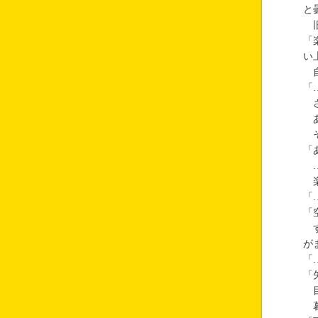
と
旧
「
い
自
「
さ
あ
そ
「
…
楽
「
「
す
が
「
「
目
暮