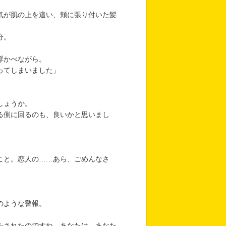
。
気が肌の上を這い、頬に張り付いた髪
分。
浮かべながら。
ってしまいました」
しょうか。
る側に回るのも、良いかと思いまし
こと。恋人の……あら、ごめんなさ
のような警報。
をされたのですね。あなたは、あなた