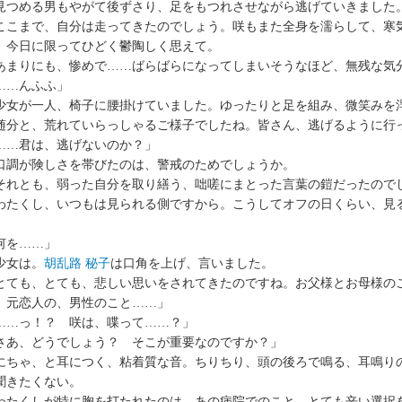
見つめる男もやがて後ずさり、足をもつれさせながら逃げていきました
こまで、自分は走ってきたのでしょう。咲もまた全身を濡らして、寒
、今日に限ってひどく鬱陶しく思えて。
まりにも、惨めで……ばらばらになってしまいそうなほど、無残な気
……んふふ」
女が一人、椅子に腰掛けていました。ゆったりと足を組み、微笑みを
随分と、荒れていらっしゃるご様子でしたね。皆さん、逃げるように行
……君は、逃げないのか？」
調が険しさを帯びたのは、警戒のためでしょうか。
れとも、弱った自分を取り繕う、咄嗟にまとった言葉の鎧だったので
わたくし、いつもは見られる側ですから。こうしてオフの日くらい、見
」
何を……」
女は。
胡乱路 秘子
は口角を上げ、言いました。
とても、とても、悲しい思いをされてきたのですね。お父様とお母様の
。元恋人の、男性のこと……」
……っ！？ 咲は、喋って……？」
さあ、どうでしょう？ そこが重要なのですか？」
ちゃ、と耳につく、粘着質な音。ちりちり、頭の後ろで鳴る、耳鳴り
きたくない。
わたくしが特に胸を打たれたのは、あの病院でのこと。とても辛い選択