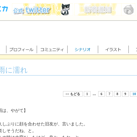
雨に濡れ
<< もどる
1
…
6
7
8
9
10
雨は、やがて】
しぶりに顔を合わせた旧友が、言いました。
しそうだね、と。