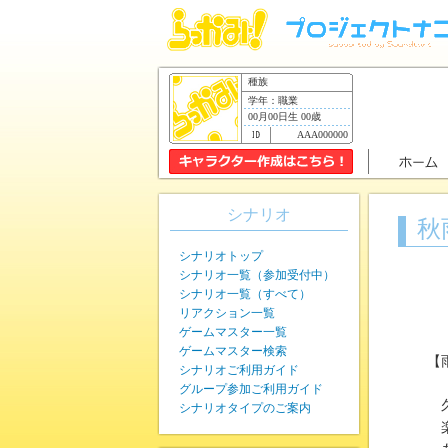
種族
学年：職業
00月00日生 00歳
AAA000000
シナリオ
秋
シナリオトップ
シナリオ一覧（参加受付中）
シナリオ一覧（すべて）
リアクション一覧
ゲームマスター一覧
ゲームマスター検索
【
シナリオご利用ガイド
グループ参加ご利用ガイド
久
シナリオタイプのご案内
楽