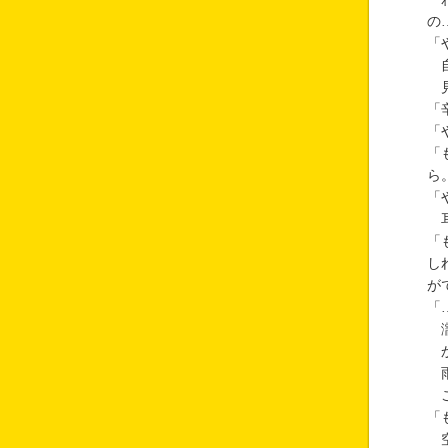
の
「
自
見
「
「
「
ら
「
耳
「
し
が
「
濡
か
雨
こ
「
空