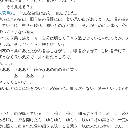
の時は大変だったけど、良かったね、と。
……そう見える？」
矢萩 咲
に、そんな自覚はありませんでした。
かにこの街は、旧市街の界隈には、良い思い出がありません。目の前
していた頃。中学生時代。怖いものなど無く、それがために身体へ、心
いて止まない過去。
れらを乗り越え、今、自分は明るく日々を過ごせているのだろうか。
そうね。そうだったら、咲も嬉しい」
友の言葉にあたたかみを感じながら、用事を済ませて、別れを告げて
となく良い気分で、外へ出たところで。
あ……」
ああ。さああと。静かなあの雨の音に乗り。
…………あ……ああ……」
ってくるのです。
いほどに目に焼きついた、恐怖の色。取り戻せない、過去という名の
つも、雨が降っていました。強く、強く。稲光すら伴う、激しく、恐
る時は。扉を開けたら、ゆらゆら、ゆらり。咲の目線の高さで、一定
妻に照らし出された父の顔を表現する言葉を、咲は未だに持ちません。