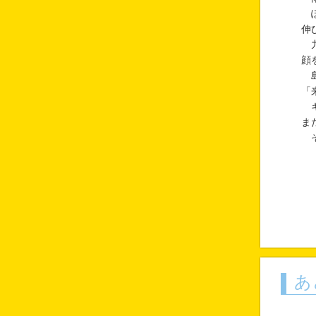
ぽ
伸
九
顔
島
「
キ
ま
そ
あ