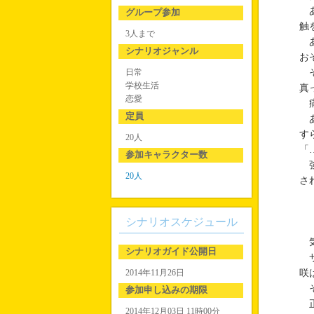
あ
グループ参加
触
3人まで
あ
シナリオジャンル
お
日常
そ
学校生活
真
恋愛
痛
定員
あ
す
20人
「
参加キャラクター数
強
20人
さ
シナリオスケジュール
気
シナリオガイド公開日
サ
2014年11月26日
咲
そ
参加申し込みの期限
正
2014年12月03日 11時00分