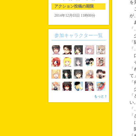
を
アクション投稿の期限
こ
2014年12月03日 11時00分
が
あ
「
参加キャラクター一覧
少
「
「
口
そ
「
て
「
少
「
もっと！
い
「
「
に
聞
「