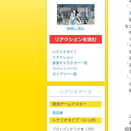
あ
「
確
を
秋雨に濡れ
悔
そ
「
シナリオガイド
旧
リアクション
何
参加キャラクター一覧
「
コメントページ
さ
ダイアリー一覧
「
や
痛
シナリオデータ
担当ゲームマスター
墨谷幽
い
シナリオタイプ（らっポ）
あ
ブロンズシナリオ★（100）
稲