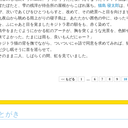
たぽたと、雫の残滓が待合所の屋根からこぼれ落ち。
猫島 寝太郎
は、
び、次いであくびをひとつもらすと、改めて、その絶景へと目を向けま
夜山から眺める雨上がりの寝子島は、あたたかい茜色の中に、ゆった
を、ふにゃあと目を覚ましたキジトラ君の額をも、赤く染めて。
中をまたぐようにかかる虹のアーチが、胸を突くような光景を、色鮮
来てよかった。たまには雨も、良いもんだにゃー？」
ジトラ猫の背を撫でながら、ついついにゃ語で同意を求めてみれば、
だ少し眠そうに首を巡らせて。
のまま二人、しばらくの間、虹を見ていました。
<< もどる
1
…
6
7
8
9
10
とがき