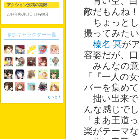
青い空、白
アクション投稿の期限
敵だもんね！
2014年06月01日 11時00分
ちょっとし
撮ってみた
参加キャラクター一覧
榛名 冥
が
容姿だが、口
みんなの意
「『一人の女
バーを集めて
拙い出来で
もっと！
んな感じで
「まあ王道
楽がテーマな