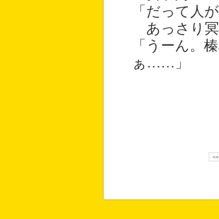
「だって人が
あっさり冥
「うーん。榛
ぁ……」
<