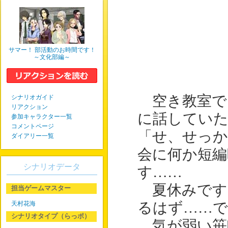
サマー！ 部活動のお時間です！
～文化部編～
空き教室で
シナリオガイド
リアクション
に話してい
参加キャラクター一覧
コメントページ
「せ、せっか
ダイアリー一覧
会に何か短編
シナリオデータ
す……
夏休みです
担当ゲームマスター
天村花海
るはず……で
シナリオタイプ（らっポ）
気が弱い笹