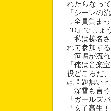
れたらなっ
「シーンの流
→全員集まっ
ED』でしょ
私は榛名さ
れて参加する
笹鳴が流れ
「俺は音楽室
役どころだ。
は問題無いと
深雪も言う
「ガールズ
「女子高生！