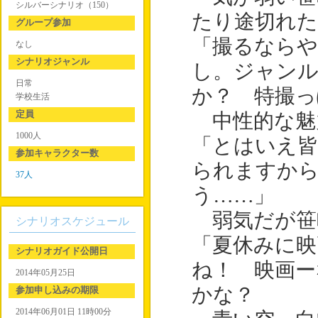
シルバーシナリオ（150）
たり途切れ
グループ参加
「撮るならや
なし
シナリオジャンル
し。ジャンル
日常
か？ 特撮
学校生活
定員
中性的な魅
1000人
「とはいえ皆
参加キャラクター数
られますか
37人
う……」
弱気だが笹
シナリオスケジュール
「夏休みに映
シナリオガイド公開日
ね！ 映画ー
2014年05月25日
かな？
参加申し込みの期限
2014年06月01日 11時00分