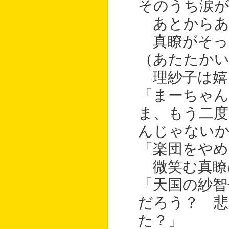
そのうち涙
あとからあ
真瞭がそっ
（あたたか
理紗子は嬉
「まーちゃ
ま、もう二度
んじゃない
「楽団をやめ
微笑む真瞭
「天国の紗智
だろう？ 
た？」