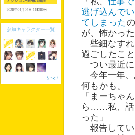
「私、
仕事で
アクション投稿の期限
逃げ込んで
2020年04月04日 11時00分
てしまった
参加キャラクター一覧
が、怖かった
些細なすれ
過ごしたこ
つい最近に
今年一年、
もっと！
何もかも。
「まーちゃ
ら……私、話
った」
報告してい