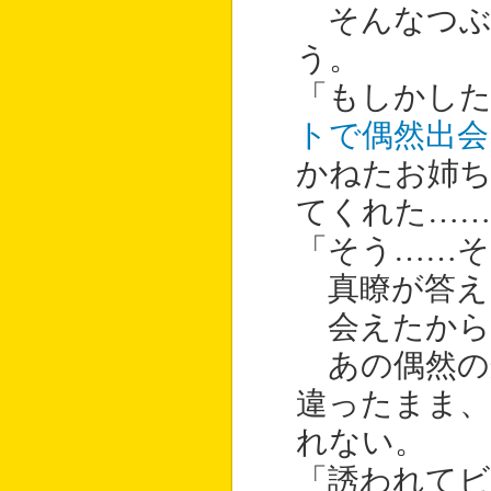
そんなつぶ
う。
「もしかした
トで偶然出会
かねたお姉
てくれた……
「そう……そ
真瞭が答え
会えたから
あの偶然の
違ったまま
れない。
「誘われて