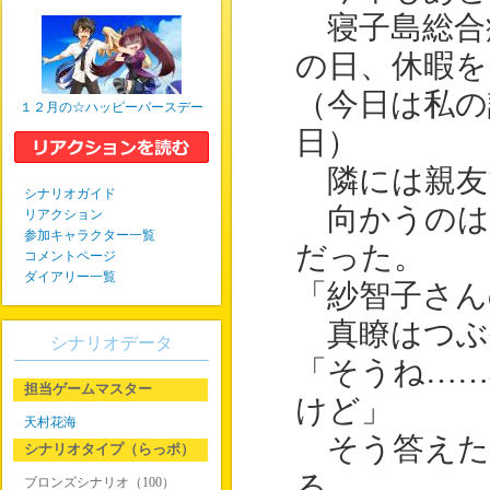
寝子島総合
の日、休暇を
（今日は私の
１２月の☆ハッピーバースデー
日）
隣には親友
シナリオガイド
向かうのは
リアクション
参加キャラクター一覧
だった。
コメントページ
ダイアリー一覧
「紗智子さん
真瞭はつぶ
シナリオデータ
「そうね…
担当ゲームマスター
けど」
天村花海
そう答えた
シナリオタイプ（らっポ）
る。
ブロンズシナリオ（100）