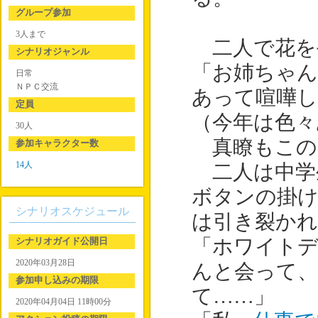
グループ参加
3人まで
二人で花を
シナリオジャンル
「お姉ちゃん
日常
ＮＰＣ交流
あって喧嘩
定員
（今年は色々
30人
真瞭もこの
参加キャラクター数
14人
二人は中学
ボタンの掛
シナリオスケジュール
は引き裂か
シナリオガイド公開日
「ホワイト
2020年03月28日
んと会って
参加申し込みの期限
て……」
2020年04月04日 11時00分