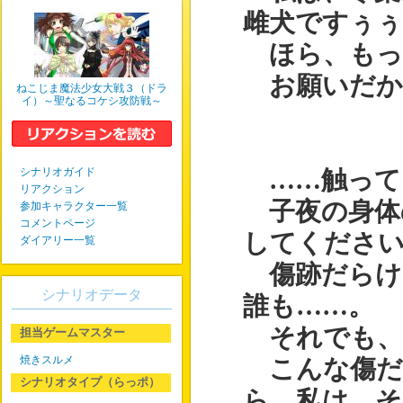
雌犬ですぅぅ
ほら、もっ
お願いだか
ねこじま魔法少女大戦３（ドラ
イ）～聖なるコケシ攻防戦～
シナリオガイド
……触って
リアクション
子夜の身体
参加キャラクター一覧
コメントページ
してください
ダイアリー一覧
傷跡だらけ
シナリオデータ
誰も……。
それでも、
担当ゲームマスター
焼きスルメ
こんな傷だ
シナリオタイプ（らっポ）
ら、私は、そ