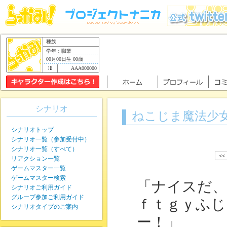
種族
学年：職業
00月00日生 00歳
AAA000000
シナリオ
ねこじま魔法少
シナリオトップ
シナリオ一覧（参加受付中）
シナリオ一覧（すべて）
<<
リアクション一覧
ゲームマスター一覧
ゲームマスター検索
「ナイスだ、
シナリオご利用ガイド
グループ参加ご利用ガイド
ｆｔｇｙふじ
シナリオタイプのご案内
ー！」