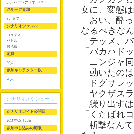
シルバーシナリオ（150）
女に、変態は
グループ参加
「おい、酔っ
3人まで
シナリオジャンル
なるべきな
コメディ
「テッメ、バ
バトル
お色気
「バカハドッ
定員
ニンジャ同
20人
参加キャラクター数
動いたのは
20人
「ドグサレッ
ヤクザスラ
シナリオスケジュール
繰り出すは
シナリオガイド公開日
「くたばれコ
2018年05月05日
「斬撃なんて
参加申し込みの期限