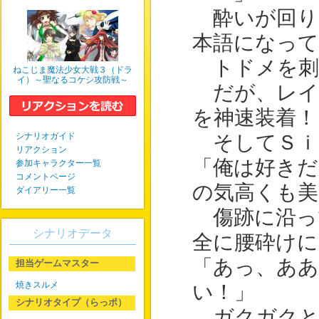
酔いが回り
本語になっ
トドメを刺
ねこじま魔法少女大戦３（ドラ
イ）～聖なるコケシ攻防戦～
だが、レイ
を神速装着！
シナリオガイド
そしてＳｉ
リアクション
「俺は好きだ
参加キャラクター一覧
コメントページ
の気高くも美
ダイアリー一覧
傷跡に沿っ
シナリオデータ
全に腰砕け
「あっ、あ
担当ゲームマスター
焼きスルメ
い！」
シナリオタイプ（らっポ）
ガクガクと