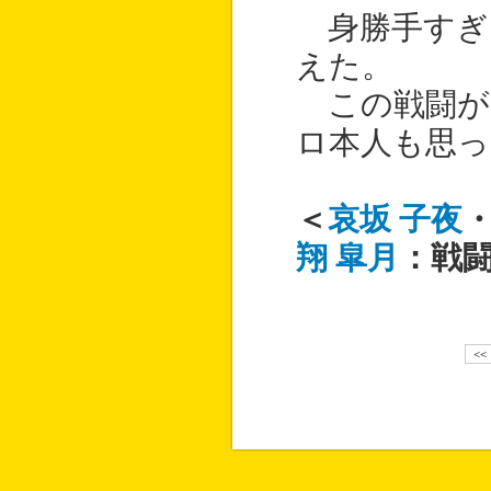
身勝手すぎ
えた。
この戦闘が
ロ本人も思
＜
哀坂 子夜
翔 皐月
：戦
<<