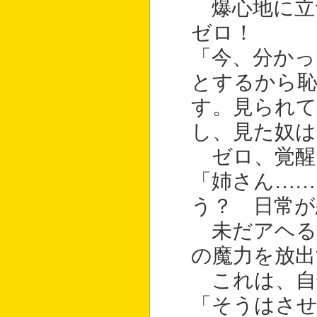
爆心地に立
ゼロ！
「今、分かっ
とするから
す。見られ
し、見た奴は
ゼロ、覚醒
「姉さん……
う？ 日常が
未だアヘる
の魔力を放出
これは、自
「そうはさ