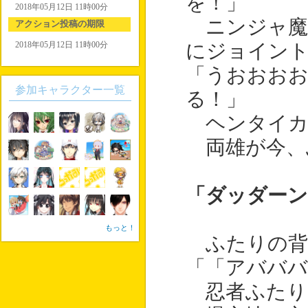
を！」
2018年05月12日 11時00分
ニンジャ魔
アクション投稿の期限
2018年05月12日 11時00分
にジョイン
「うおおおお
参加キャラクター一覧
る！」
ヘンタイカ
両雄が今、
「ダッダーン
もっと！
ふたりの背
「「アバババ
忍者ふたり