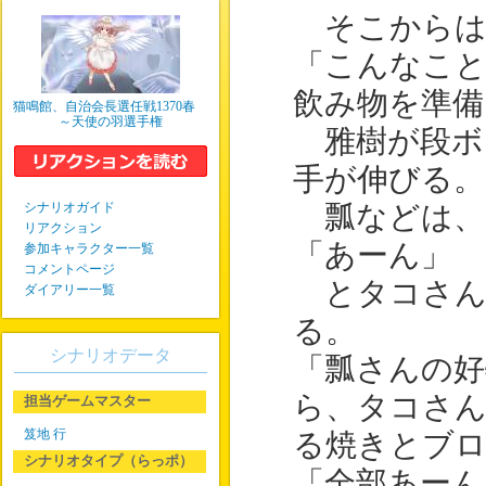
そこからは
「こんなこ
飲み物を準備
猫鳴館、自治会長選任戦1370春
～天使の羽選手権
雅樹が段ボ
手が伸びる。
シナリオガイド
瓢などは、
リアクション
「あーん」
参加キャラクター一覧
コメントページ
とタコさん
ダイアリー一覧
る。
シナリオデータ
「瓢さんの
ら、タコさ
担当ゲームマスター
笈地 行
る焼きとブ
シナリオタイプ（らっポ）
「全部あーん