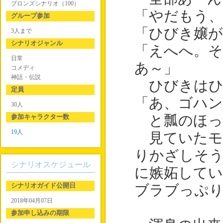
ブロンズシナリオ（100）
「やだもう、
グループ参加
「ひびき嬢
3人まで
シナリオジャンル
「えへへ。
日常
あ～」
コメディ
神話・伝説
ひびきはひ
定員
「あ、ゴハン
30人
参加キャラクター数
と瓢のほっ
19人
見ていたモ
りかざしそ
シナリオスケジュール
に嫉妬して
シナリオガイド公開日
ブラブっぷ
2018年04月07日
参加申し込みの期限