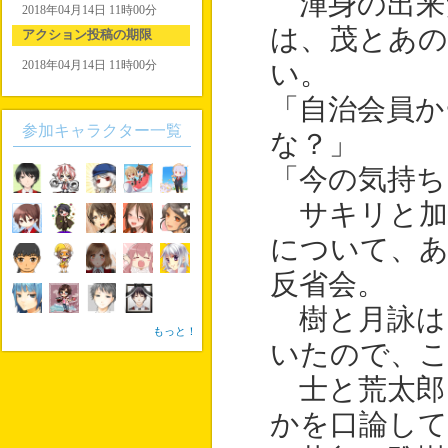
渾身の出来
2018年04月14日 11時00分
は、茂とあの
アクション投稿の期限
2018年04月14日 11時00分
い。
「自治会員か
参加キャラクター一覧
な？」
「今の気持ち
サキリと加
について、
反省会。
樹と月詠は
もっと！
いたので、
士と荒太郎
かを口論して