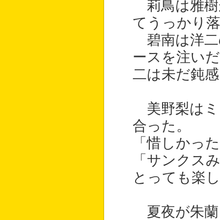
莉鳥は雅樹
てうっかり
碧南は洋二
ースを注い
二は未だ鈍感
美野梨はミ
合った。
「惜しかっ
「サンクス
とっても楽
夏夜が朱蘭