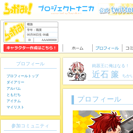
種族
学年：職業
00月00日生 00歳
AAA000000
プロフィール
鈍器王に俺はなる！
近石 簾
ちか
プロフィールトップ
ダイアリー
アルバム
ともだち
プロフィール
アイテム
マイリスト
参加コミュニティ