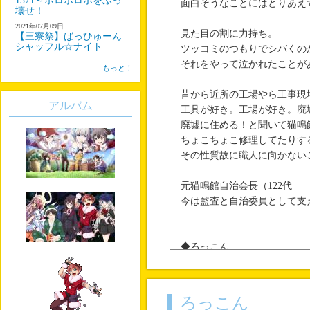
1371～ボロボロボをぶっ
面白そうなことにはとりあえ
壊せ！
2021年07月09日
見た目の割に力持ち。
【三寮祭】ばっひゅーん
シャッフル☆ナイト
ツッコミのつもりでシバくの
それをやって泣かれたことが
もっと！
昔から近所の工場やら工事現
アルバム
工具が好き。工場が好き。廃
廃墟に住める！と聞いて猫鳴
ちょこちょこ修理してたりす
その性質故に職人に向かない
元猫鳴館自治会長（122代
今は監査と自治委員として支
◆ろっこん
8mm径の各種レンチを常に
（アドリブ使用可
ろっこん