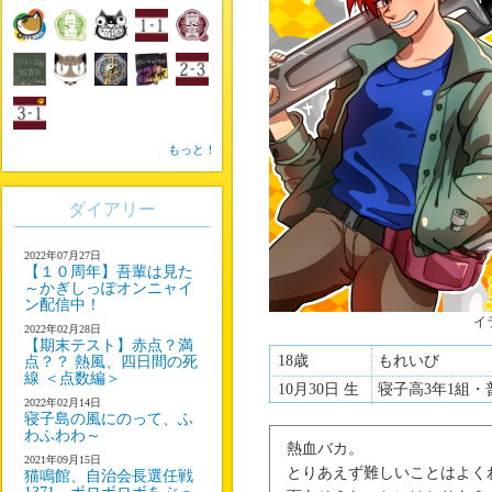
もっと！
ダイアリー
2022年07月27日
【１０周年】吾輩は見た
～かぎしっぽオンニャイ
ン配信中！
イ
2022年02月28日
【期末テスト】赤点？満
18歳
もれいび
点？？ 熱風、四日間の死
線 ＜点数編＞
10月30日 生
寝子高3年1組・
2022年02月14日
寝子島の風にのって、ふ
わふわわ～
熱血バカ。
2021年09月15日
とりあえず難しいことはよく
猫鳴館、自治会長選任戦