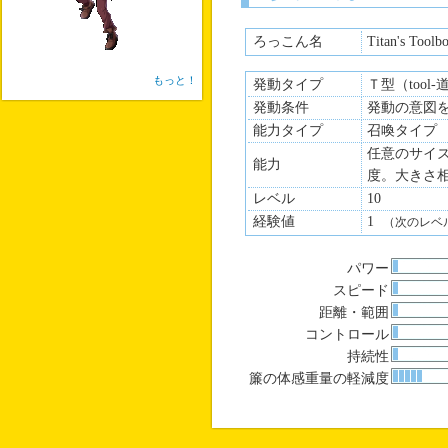
ろっこん名
Titan's Toolb
もっと！
発動タイプ
Ｔ型（tool
発動条件
発動の意図
能力タイプ
召喚タイプ
任意のサイ
能力
度。大きさ
レベル
10
経験値
1
（次のレベ
パワー
スピード
距離・範囲
コントロール
持続性
簾の体感重量の軽減度