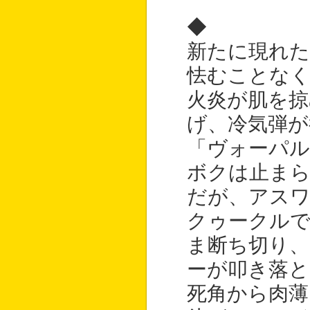
◆
新たに現れた
怯むことな
火炎が肌を掠
げ、冷気弾が
「ヴォーパ
ボクは止ま
だが、アス
クゥークル
ま断ち切り
ーが叩き落と
死角から肉薄