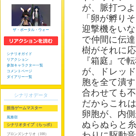
が、脈打つよ
「卵が孵りそ
迎撃機をいな
ザ・ポータル・ウォー
で仲間に伝達
樹がそれに応
シナリオガイド
『箱庭』で転
リアクション
参加キャラクター一覧
が、ドレッド
コメントページ
ダイアリー一覧
胞を全て潰す
合わせても不
シナリオデータ
だからこれ
担当ゲームマスター
卵胞が、内側
風雅宿
ぬらぬらと糸
シナリオタイプ（らっポ）
わりに駆動音
ブロンズシナリオ（100）