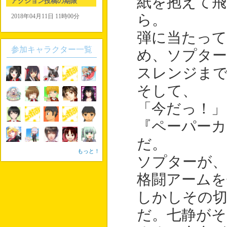
紙を抱えて
アクション投稿の期限
ら。
2018年04月11日 11時00分
弾に当たっ
参加キャラクター一覧
め、ソプタ
スレンジまで
そして、
「今だっ！」
『ペーパーカ
だ。
もっと！
ソプターが、
格闘アームを
しかしその
だ。七静が