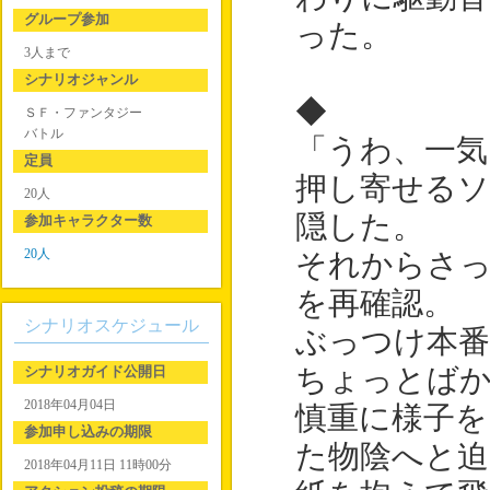
グループ参加
った。
3人まで
シナリオジャンル
◆
ＳＦ・ファンタジー
バトル
「うわ、一気
定員
押し寄せるソ
20人
隠した。
参加キャラクター数
20人
それからさ
を再確認。
シナリオスケジュール
ぶっつけ本
シナリオガイド公開日
ちょっとば
2018年04月04日
慎重に様子を
参加申し込みの期限
た物陰へと
2018年04月11日 11時00分