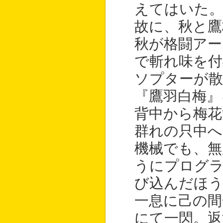
えてはいた
故に、秋と鷹
秋が格闘アー
で斬れ味を付
ソプターが散
『鷹羽白梅』
背中から梅花
群れの只中へ
機械でも、
うにプログ
び込んだほう
一息に己の間
にて一閃。返