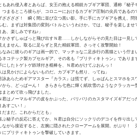
もあれ侵入者とあらば、女王の抱える精鋭カプギア軍団、通称『秘子
。つまるところ彼らが、コロニーにおけるカプギア圧制の尖兵であるの
ざざざざ！ 瞬く間に並び立つ黒い影。手に手にカプギアを携え、問
ふむ。まずは対集団の変則バトルというわけか。では、秘子を楽しませ
まあ、楽しみですね♪」
かさずしゅぱっと飛び出すＮ君……しかしながらその見た目は一見し
見えません。取るに足らずと見た精鋭軍団、さっそく攻撃開始！
なみに彼らのギアは画一的で、マッチョな二足歩行の黒猫という佇ま
るネコテック製カプセルギア、その名も『プリティキトゥン』でありま
にしたトゲトゲ鉄球付き棍棒を、Ｎ君めがけてぶおんっ！
人は見かけによらないものだ。カプギアも然り、ってね」
詠あらためギアマスター『カラス』は慌てず、しゅぱんとスマホをス
ツから、どっぱーん！ きらきら七色に輝く紙吹雪のようなクラッカー
はまとめて吹っ飛びました。
君はノーマルギアの皮をかぶった、バリバリのカスタマイズギアだっ
まあすごい！」
まだまだ。これからだとも」
ぶ秘子の反応に答えてか、Ｎ君は自分にソックリのデコイを作り出し
しながら接近すると、左腕に隠されたクローアームを展開。がぶり！ 
々にプリティキトゥンを撃破していきます。