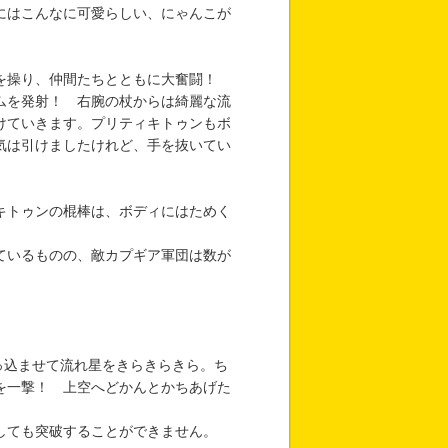
にはこんなに可愛らしい、にゃんこが
を操り、仲間たちとともに大奮闘！
ムを発射！ 右腕の杖からは綺麗な流
けていきます。プリティキトゥンもボ
気は引けましたけれど、手を抜いてい
キトゥンの棍棒は、ボディにはためく
ているものの、敵カプギア軍団は数が
突っ込ませて流れ星をきらきらきら。ち
を一撃！ 上空へどかんとかちあげた
しても突破することができません。