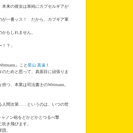
、本来の彼女は単純にカプセルギアが
のが一番ッス！ だから、カプギア軍
のかもしれません。
ー！？」
tmann』こと
星山 真遠
！
タのためと思って、真面目に頑張りま
、本業は司法書士のWittmann。
る人間次第……というのは、いつの世
mmキャノン砲をどかどかとつるべ撃
に吹き飛びます。
軍団。