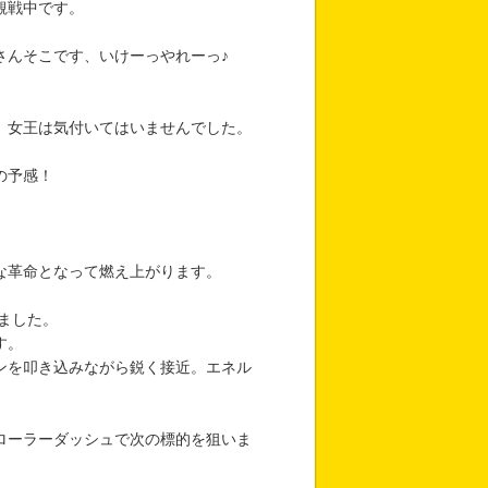
観戦中です。
さんそこです、いけーっやれーっ♪
、女王は気付いてはいませんでした。
の予感！
な革命となって燃え上がります。
ました。
す。
ンを叩き込みながら鋭く接近。エネル
ローラーダッシュで次の標的を狙いま