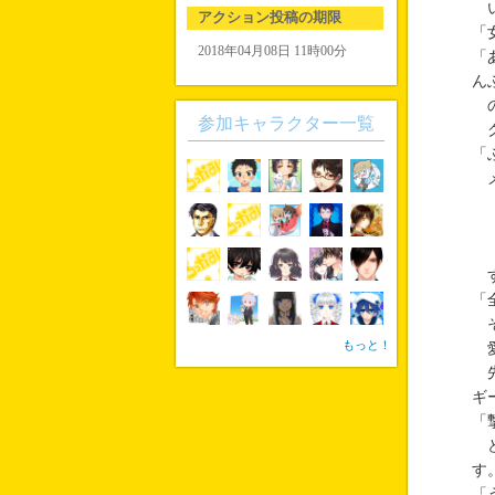
い
アクション投稿の期限
「
2018年04月08日 11時00分
「
ん
の
参加キャラクター一覧
ク
「
メ
す
「
そ
もっと！
愛
先
ギ
「
ど
す
「