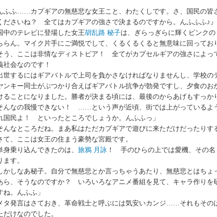
。
んふふ……カプギアの無慈悲な女王こと、わたくしです。さ、国民の皆
くださいね？ 全てはカプギアの強さで決まるのですから。んふふふ♪』
中のテレビに登場した女王
胡乱路 秘子
は、ぎらっぎらに輝くピンクの
ららん。マイク片手にご満悦でして、くるくるくると無意味に回ってお
う、ここは非情なディストピア！ 全てがカプセルギアの強さによっ
義社会なのです！
世するにはギアバトルで上司を負かさなければなりませんし、学校の
ヤンキー同士がぶつかり合えばギアバトル抗争が勃発ですし、夕食のお
けることになりました。勝者が決まる頃には、最後のからあげもすっか
そんなの我慢できない！ ……という声が近頃、街では上がっているよ
れ国民よ！ といったところでしょうか。んふふっ」
そんなところだね。まあ私はただカプギアで遊びに来ただけだったりす
て、ここは女王の住まう豪勢な宮殿です。
身乗り込んできたのは、
旅鴉 月詠
！ 手のひらの上では愛機、その名
ります。
しかしなあ秘子。自分で無慈悲とか言っちゃうあたり、無慈悲とはちょ
あら、そうなのですか？ いろいろなアニメ番組を見て、キャラ作りを
すね。んふふ」
タ発言はさておき、革命戦士と呼ぶには気安いカンジ……それもその
ただけなのでした。