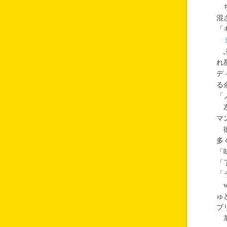
ち
混
「
ふ
れ
デ
る
「
左
マ
彼
多
「
「
「
w
ゅ
プ
革