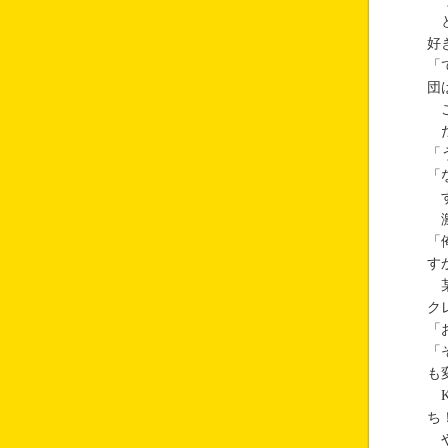
と
好
「
団
こ
だ
「
「
す
激
「
す
某
ク
「
「
も
K
ち
や