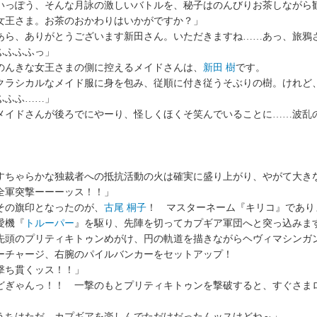
っぽう、そんな月詠の激しいバトルを、秘子はのんびりお茶しながら
女王さま。お茶のおかわりはいかがですか？」
あら、ありがとうございます新田さん。いただきますね……あっ、旅鴉
ふふふふっ」
んきな女王さまの側に控えるメイドさんは、
新田 樹
です。
ラシカルなメイド服に身を包み、従順に付き従うそぶりの樹。けれど
ふふふ……」
イドさんが後ろでにやーり、怪しくほくそ笑んでいることに……波乱
ちゃらかな独裁者への抵抗活動の火は確実に盛り上がり、やがて大き
全軍突撃ーーーッス！！」
の旗印となったのが、
古尾 桐子
！ マスターネーム『キリコ』であり
機『
トルーパー
』を駆り、先陣を切ってカプギア軍団へと突っ込みま
頭のプリティキトゥンめがけ、円の軌道を描きながらヘヴィマシンガ
ーチャージ、右腕のパイルバンカーをセットアップ！
撃ち貫くッス！！」
ぎゃんっ！！ 一撃のもとプリティキトゥンを撃破すると、すぐさま
。
うちはただ、カプギアを楽しんでただけだったんッスけどね～」