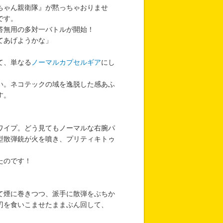
ちゃん親衛隊』が黙っちゃおりませ
です。
答無用の多対一バトルが開始！
てあげようかな」
て、単なる
ノーマルカプセルギア
にし
い。ネコテックの域を逸脱した感あふ
す。
ワイプ。どう見てもノーマルな右腕パ
型散弾銃が火を噴き、プリティキトゥ
たのです！
て煙に巻きつつ、派手に散弾をぶちか
刃を食いこませたままぶん回して、