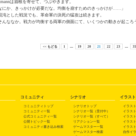
ittmannは眉根を寄せて、つぶやきます。
なにか、きっかけが必要だな。均衡を崩すためのきっかけが……」
沌とした戦況でも、革命軍の決死の猛攻は続きます。
んななか。戦力が均衡する両軍の側面にて、いくつかの動きが起ころ
<< もどる
1
…
19
20
21
22
23
…
3
コミュニティ
シナリオ
イラスト
コミュニティトップ
シナリオトップ
イラス
コミュニティ一覧
シナリオ一覧（受付中）
イラス
公式コミュニティ一覧
シナリオ一覧（すべて）
イラス
公開トピック一覧
リアクション一覧
イラス
コミュニティ書き込み検索
ゲームマスター一覧
イラス
ゲームマスター検索
自作イ