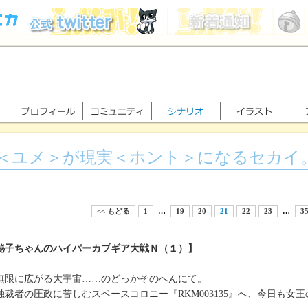
＜ユメ＞が現実＜ホント＞になるセカイ
<< もどる
1
…
19
20
21
22
23
…
3
秘子ちゃんのハイパーカプギア大戦Ｎ（１）】
限に広がる大宇宙……のどっかそのへんにて。
裁者の圧政に苦しむスペースコロニー『RKM003135』へ、今日も女