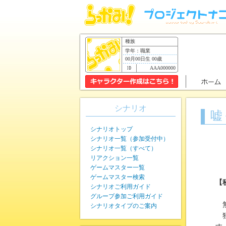
種族
学年：職業
00月00日生 00歳
AAA000000
シナリオ
嘘
シナリオトップ
シナリオ一覧（参加受付中）
シナリオ一覧（すべて）
リアクション一覧
ゲームマスター一覧
ゲームマスター検索
【
シナリオご利用ガイド
グループ参加ご利用ガイド
無
シナリオタイプのご案内
独