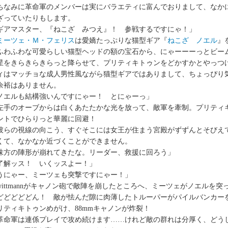
なみに革命軍のメンバーは実にバラエティに富んでおりまして、なか
ざっていたりもします。
ギアマスター、『ねこざ みつえ』！ 参戦するですにゃ！」
ミーツェ・Ｍ・フェリス
は愛嬌たっぷりな猫型ギア『
ねこざ ノエル
』
わふわな可愛らしい猫型ヘッドの額の宝石から、にゃーーーっとビー
星をきらきらきらっと降らせて、プリティキトゥンをどかすかとやっつ
ィはマッチョな成人男性風ながら猫型ギアではありまして、ちょっぴり
余裕はありません。
ノエルも結構強いんですにゃー！ とにゃーっ」
手のオーブからは白くあたたかな光を放って、敵軍を牽制。プリティ
ントでひらりっと華麗に回避！
らの視線の向こう、すぐそこには女王が住まう宮殿がずずんとそびえ
くて、なかなか近づくことができません。
味方の陣形が崩れてきたな。リーダー、救援に回ろう」
了解ッス！ いくッスよー！」
うにゃー、ミーツェも突撃ですにゃー！」
ittmannがキャノン砲で敵陣を崩したところへ、ミーツェがノエルを
どどどどどん！ 敵が怯んだ隙に肉薄したトルーパーがパイルバンカー
リティキトゥンめがけ、88mmキャノンが炸裂！
命軍は連係プレイで攻め続けます……けれど敵の群れは分厚く、どう