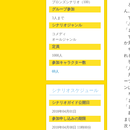
ブロンズシナリオ（100）
と
グループ参加
ん
ず
3人まで
「
シナリオジャンル
「
コメディ
す
オールジャンル
か
定員
ち
1000人
れ
手
参加キャラクター数
「
69人
月
ー
ン
シナリオスケジュール
Ｎ
「
シナリオガイド公開日
「
2018年04月01日
喜
参加申し込みの期限
ま
次
2018年04月08日 11時00分