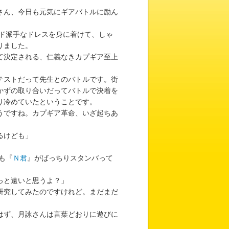
さん、今日も元気にギアバトルに励ん
ド派手なドレスを身に着けて、しゃ
りました。
て決定される、仁義なきカプギア至上
テストだって先生とのバトルです。街
かずの取り合いだってバトルで決着を
り冷めていたということです。
うですね。カプギア革命、いざ起ちあ
るけども」
も『
Ｎ君
』がばっちりスタンバって
っと遠いと思うよ？」
研究してみたのですけれど。まだまだ
はず、月詠さんは言葉どおりに遊びに