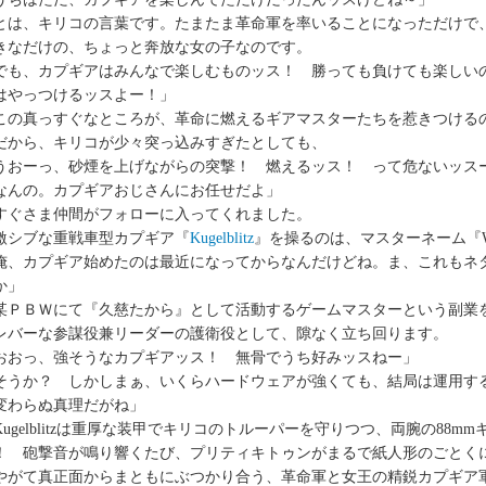
は、キリコの言葉です。たまたま革命軍を率いることになっただけで
きなだけの、ちょっと奔放な女の子なのです。
でも、カプギアはみんなで楽しむものッス！ 勝っても負けても楽しい
はやっつけるッスよー！」
の真っすぐなところが、革命に燃えるギアマスターたちを惹きつける
から、キリコが少々突っ込みすぎたとしても、
うおーっ、砂煙を上げながらの突撃！ 燃えるッス！ って危ないッス
なんの。カプギアおじさんにお任せだよ」
ぐさま仲間がフォローに入ってくれました。
シブな重戦車型カプギア『
Kugelblitz
』を操るのは、マスターネーム『Wit
俺、カプギア始めたのは最近になってからなんだけどね。ま、これもネ
か」
ＰＢＷにて『久慈たから』として活動するゲームマスターという副業を持つ
レバーな参謀役兼リーダーの護衛役として、隙なく立ち回ります。
おおっ、強そうなカプギアッス！ 無骨でうち好みッスねー」
そうか？ しかしまぁ、いくらハードウェアが強くても、結局は運用す
変わらぬ真理だがね」
ugelblitzは重厚な装甲でキリコのトルーパーを守りつつ、両腕の88
！ 砲撃音が鳴り響くたび、プリティキトゥンがまるで紙人形のごとく
がて真正面からまともにぶつかり合う、革命軍と女王の精鋭カプギア