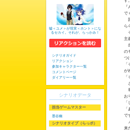
す
『
で
国
ら
嘘＜ユメ＞が現実＜ホント＞にな
そ
るセカイ。それが、らっかみ！
主
出
の
シナリオガイド
つ
リアクション
「
参加キャラクター一覧
が
コメントページ
「
ダイアリー一覧
さ
単
シナリオデータ
お
「
担当ゲームマスター
「
で
墨谷幽
メ
シナリオタイプ（らっポ）
来