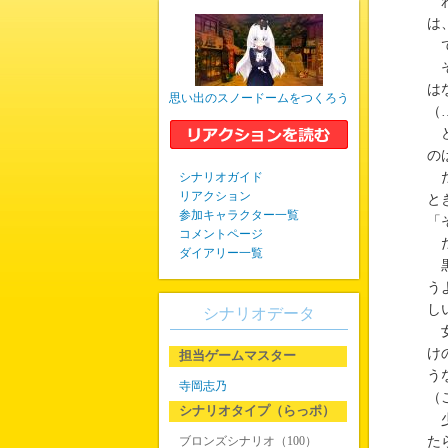
わ
は
で
そ
は
思い出のスノードームをつくろう
（
ど
の
シナリオガイド
だ
リアクション
と
参加キャラクター一覧
「
コメントページ
だ
ダイアリー一覧
黒
う
し
シナリオデータ
女
け
担当ゲームマスター
う
寺岡志乃
（
シナリオタイプ（らっポ）
少
ブロンズシナリオ（100）
た