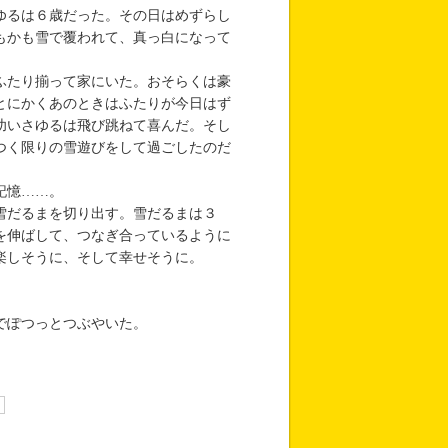
ゆるは６歳だった。その日はめずらし
もかも雪で覆われて、真っ白になって
ふたり揃って家にいた。おそらくは豪
とにかくあのときはふたりが今日はず
幼いさゆるは飛び跳ねて喜んだ。そし
つく限りの雪遊びをして過ごしたのだ
記憶……。
雪だるまを切り出す。雪だるまは３
を伸ばして、つなぎ合っているように
楽しそうに、そして幸せそうに。
。
でぽつっとつぶやいた。