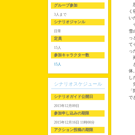
思
グループ参加
く
3人まで
い
シナリオジャンル
そ
日常
雪
っ
定員
て
15人
っ
参加キャラクター数
死
15人
き
体
し
シナリオスケジュール
失
「
シナリオガイド公開日
で
2015年12月09日
参加申し込みの期限
2015年12月16日 11時00分
アクション投稿の期限