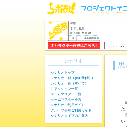
種族
学年：職業
00月00日生 00歳
AAA000000
シナリオ
思
シナリオトップ
シナリオ一覧（参加受付中）
シナリオ一覧（すべて）
リアクション一覧
ゲームマスター一覧
ゲームマスター検索
雑
シナリオご利用ガイド
た
グループ参加ご利用ガイド
目
シナリオタイプのご案内
い