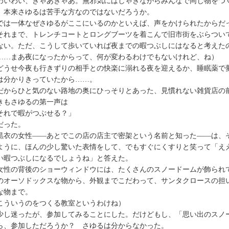
いわい、きゃあきゃあ。無邪気にはしゃぎながらみんなで同じ物をつ
、本来さゆるは苦手な方なのではないだろうか。
は一体なぜさゆるがここにいるのかといえば、声をかけられたからだ
れまで、トレンチコートとロングブーツを着こんで旧市街をぶらつい
ない。ただ、こうして歩いていれば夜までの暇つぶしにはなると考えた
……まあ夜になったからって、何が変わるわけでもないけれど、ね）
うせ今夜も行きずりの相手との快楽に溺れる夜を迎えるか、睡眠薬で
は分かりきっていたから……。
からひと気のない路地の奥にひっそりとあった、見慣れない雑貨店の
きもさゆるの第一声は
それで暇がつぶせる？」
った。
衣の女性――あとでこの店の店主で密架という名前と知った――は、
ように、ほんの少し驚いた表情をして、でもすぐにくすりと笑って「え
い暇つぶしになるでしょうね」と答えた。
性の背後のショーウィンドウには、たくさんのスノードームが飾られ
のオーソドックスな物から、外観までこだわって、サンタクロースの担
な物まで。
こういうのをつくる教室というわけね）
し迷ったが、参加してみることにした。だけどもし、「思い出のスノ
ら、参加しただろうか？ さゆるは分からなかった。