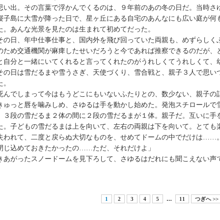
い出。その言葉で浮かんでくるのは、９年前のあの冬の日だ。当時さ
寝子島に大雪が降った日で、星ヶ丘にある自宅のあんなにも広い庭が何
た。あんな光景を見たのは生まれて初めてだった。
の日、年中仕事仕事と、国内外を飛び回っていた両親も、めずらしく
のため交通機関が麻痺したせいだろうと今であれば推察できるのだが、
と自分と一緒にいてくれると言ってくれたのがうれしくてうれしくて、
その日は雪だるまや雪うさぎ、天使づくり、雪合戦と、親子３人で思い
た。
んでしまって今はもうどこにもいないふたりとの、数少ない、親子の
ゅっと唇を噛みしめ、さゆるは手を動かし始めた。発泡スチロールで
。３段の雪だるま２体の間に２段の雪だるまが１体。親子だ。互いに手
た。子どもの雪だるまは上を向いて、左右の両親は下を向いて。とても
われて、二度と戻らぬ大切なものを、せめてドームの中でだけは……
閉じ込めておきたかったの……ただ、それだけよ」
きあがったスノードームを見下ろして、さゆるはだれにも聞こえない声
1
2
3
4
5
…
11
つぎへ >>