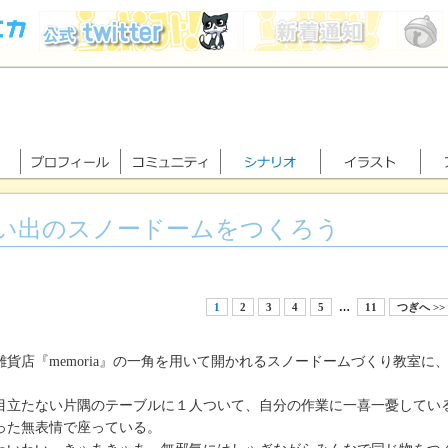
い出のスノードームをつくろう
1
2
3
4
5
…
11
つぎへ >>
貨店『memoria』の一角を用いて開かれるスノードームづくり教室に
。
立たない片隅のテーブルに１人ついて、自分の作業に一喜一憂してい
った無表情で座っている。