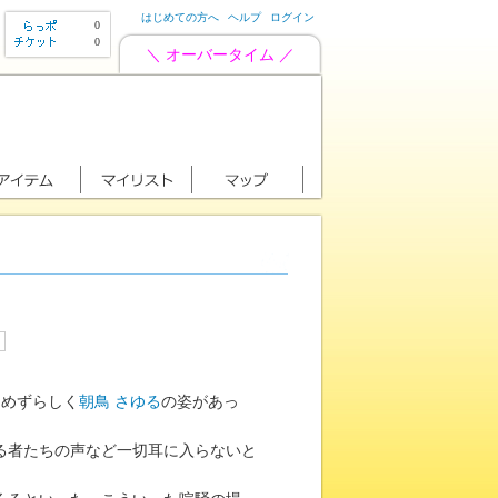
はじめての方へ
ヘルプ
ログイン
0
0
＼ オーバータイム ／
、めずらしく
朝鳥 さゆる
の姿があっ
る者たちの声など一切耳に入らないと