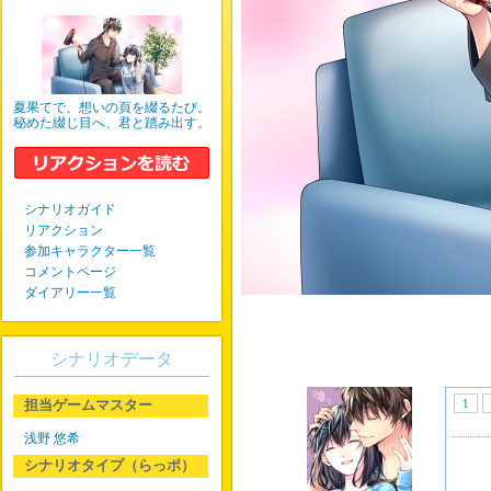
夏果てで、想いの頁を綴るたび。
秘めた綴じ目へ、君と踏み出す。
シナリオガイド
リアクション
参加キャラクター一覧
コメントページ
ダイアリー一覧
シナリオデータ
担当ゲームマスター
1
浅野 悠希
シナリオタイプ（らっポ）