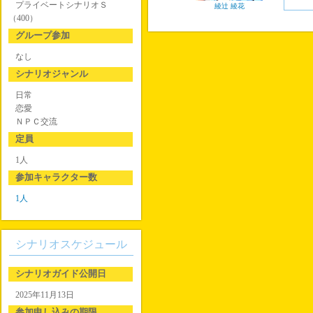
プライベートシナリオＳ
綾辻 綾花
（400）
グループ参加
なし
シナリオジャンル
日常
恋愛
ＮＰＣ交流
定員
1人
参加キャラクター数
1人
シナリオスケジュール
シナリオガイド公開日
2025年11月13日
参加申し込みの期限