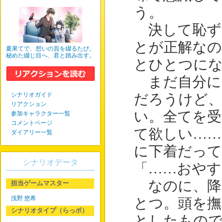
う。
決して恥ず
とが正解な
夏果てで、想いの頁を綴るたび。
秘めた綴じ目へ、君と踏み出す。
とひとつに
まだ自分に
シナリオガイド
だろうけど
リアクション
い。全てを受
参加キャラクター一覧
コメントページ
て欲しい……
ダイアリー一覧
に下着だって
シナリオデータ
「……おやす
なのに、降
担当ゲームマスター
浅野 悠希
とつ。頭を
シナリオタイプ（らっポ）
としたもので