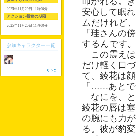
叩かれる。
2025年11月20日 11時00分
安心して眠
アクション投稿の期限
ムだけれど
2025年11月20日 11時00分
「珪さんの
するんです
参加キャラクター一覧
この震えは
だけ軽く口
もっと！
て、綾花は顔
「……あとで
なにを、と
綾花の唇は
の腕にも力
る。彼が豹