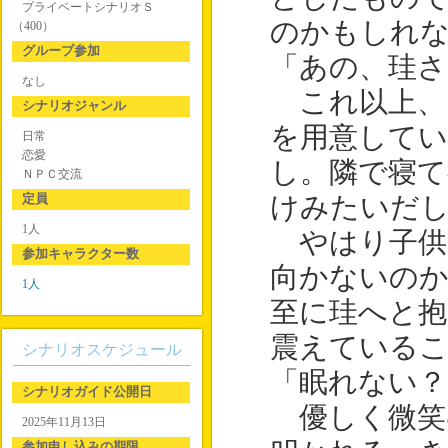
プライベートシナリオＳ
のかもしれ
（400）
グループ参加
「あの、珪さ
なし
これ以上、
シナリオジャンル
を用意して
日常
恋愛
し。隣で寝て
ＮＰＣ交流
定員
けみたいだ
1人
やはり子供
参加キャラクター数
向かないの
1人
至に珪へと抱
震えている
シナリオスケジュール
「眠れない？
シナリオガイド公開日
優しく微笑
2025年11月13日
参加申し込みの期限