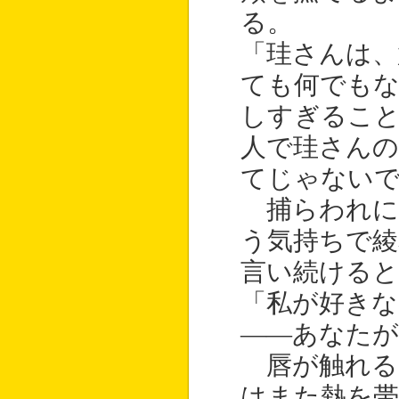
る。
「珪さんは、
ても何でも
しすぎるこ
人で珪さんの
てじゃない
捕らわれに
う気持ちで綾
言い続けると
「私が好き
――あなたが
唇が触れる
はまた熱を帯