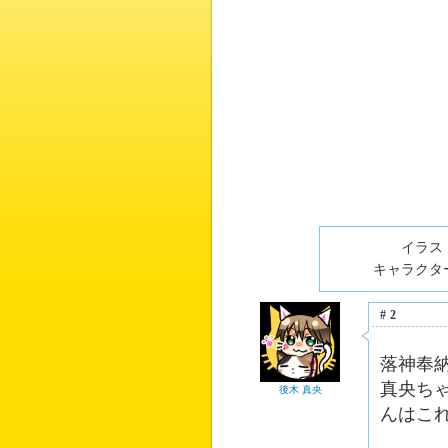
イラスト
キャラクター
#2
落神奉
真央ち
後木 真央
んはこ