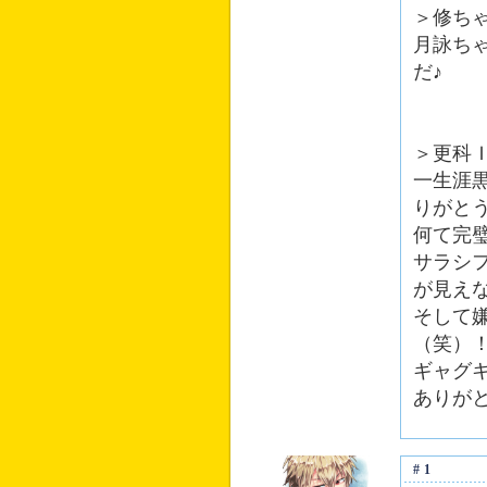
＞修ち
月詠ち
だ♪
＞更科
一生涯
りがと
何て完
サラシ
が見え
そして
（笑）
ギャグ
ありが
#1