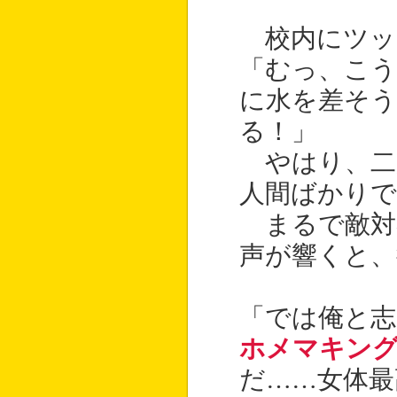
校内にツッ
「むっ、こ
に水を差そう
る！」
やはり、二
人間ばかり
まるで敵対
声が響くと、
「では俺と
ホメマキン
だ……女体最