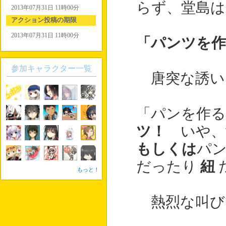
らず、堂島は
2013年07月31日 11時00分
アクション投稿の期限
2013年07月31日 11時00分
「パンツを作
参加キャラクター一覧
唐突な誘い
「パンを作
ツ！
いや、
もしくは
パ
だったり
紐
もっと！
熱烈な叫び