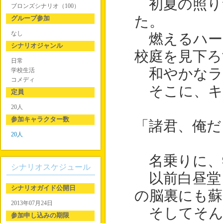
初夏の照り
ブロンズシナリオ（100）
た。
グループ参加
なし
燃えるハー
シナリオジャンル
校庭を見下ろ
日常
和やかなラ
学校生活
コメディ
そこに、キ
定員
20人
参加キャラクター数
「諸君、俺だ
20人
名乗りに、
シナリオスケジュール
以前白昼堂
シナリオガイド公開日
の脳裏にも蘇
2013年07月24日
そしてそん
参加申し込みの期限