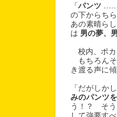
「
パンツ
…
の下からち
あの素晴ら
は
男の夢、
校内、ポカ
もちろんそ
き渡る声に傾
「だがしか
みのパンツ
う！？ そう
して強要す