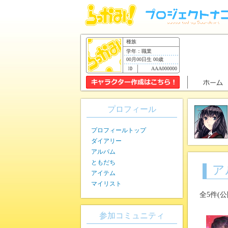
種族
学年：職業
00月00日生 00歳
AAA000000
プロフィール
プロフィールトップ
ダイアリー
アルバム
ともだち
ア
アイテム
マイリスト
全5件(
参加コミュニティ