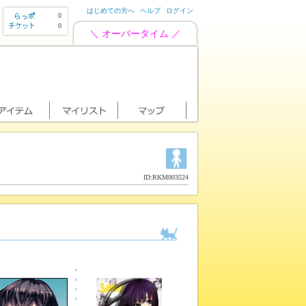
はじめての方へ
ヘルプ
ログイン
0
0
＼ オーバータイム ／
ID:RKM003524