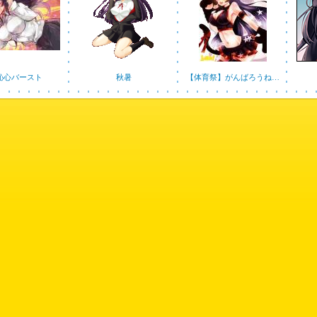
恥心バースト
秋暑
【体育祭】がんばろうね…