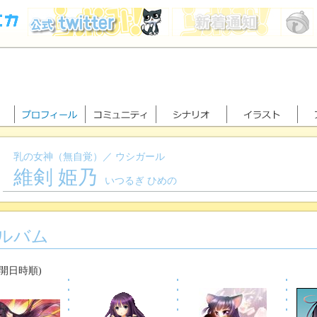
乳の女神（無自覚）／ ウシガール
維剣 姫乃
いつるぎ ひめの
ルバム
公開日時順)