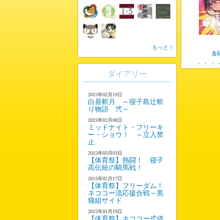
もっと！
羞
ダイアリー
2015年02月19日
白昼斬月 ～寝子島辻斬
り物語 弐～
2015年02月08日
ミッドナイト・フリーキ
ー・ショウ！ ～立入禁
止
2015年03月03日
【体育祭】熱闘！ 寝子
高伝統の騎馬戦！
2015年02月17日
【体育祭】フリーダム！
ネココー流応援合戦～黒
猫組サイド
2015年01月19日
【体育祭】ネココー式借