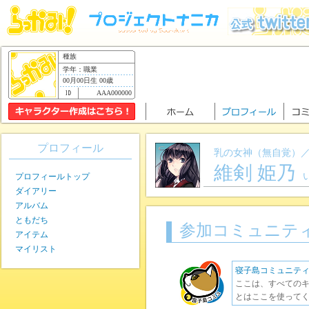
種族
学年：職業
00月00日生 00歳
AAA000000
プロフィール
乳の女神（無自覚）／
維剣 姫乃
プロフィールトップ
ダイアリー
アルバム
ともだち
参加コミュニテ
アイテム
マイリスト
寝子島コミュニテ
ここは、すべてのキ
とはここを使ってく