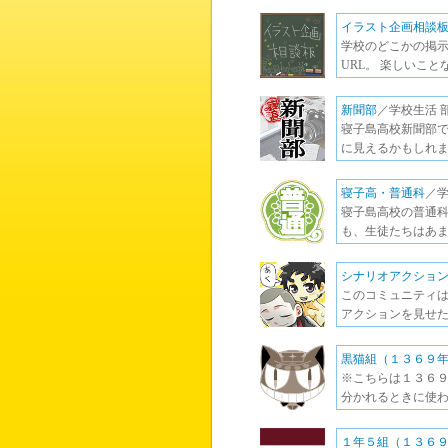
イラスト企画相談
学校のどこかの掲示
URL。 楽しいこ
新聞部
／学校生活 
寝子島高校新聞部で
に見えるかもしれま
寝子高・普通科
／
寝子島高校の普通科
も、生徒たちはあま
シナリオアクショ
このコミュニティは
アクションを見せた
黒猫組（１３６９
※こちらは１３６９
分かれるときに使わ
１年５組（１３６