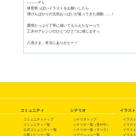
―――ＰＬ
体育祭っぽいイラストをお願いしたら
弾けんばかりの元気おっぱいが返ってきた感動……！
愛情たっぷり丁寧に描いてもらえたなーって
工夫やアレンジのひとつひとつに感じますっ
八浪さま、本当にありがとー！
コミュニティ
シナリオ
イラスト
コミュニティトップ
シナリオトップ
イラス
コミュニティ一覧
シナリオ一覧（受付中）
イラス
公式コミュニティ一覧
シナリオ一覧（すべて）
イラス
公開トピック一覧
リアクション一覧
イラス