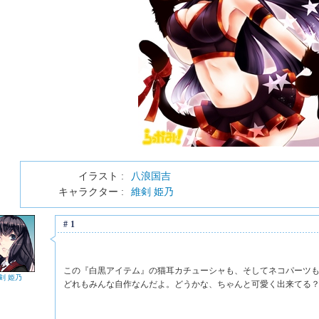
イラスト :
八浪国吉
キャラクター :
維剣 姫乃
#1
この『白黒アイテム』の猫耳カチューシャも、そしてネコパーツ
剣 姫乃
どれもみんな自作なんだよ。どうかな、ちゃんと可愛く出来てる