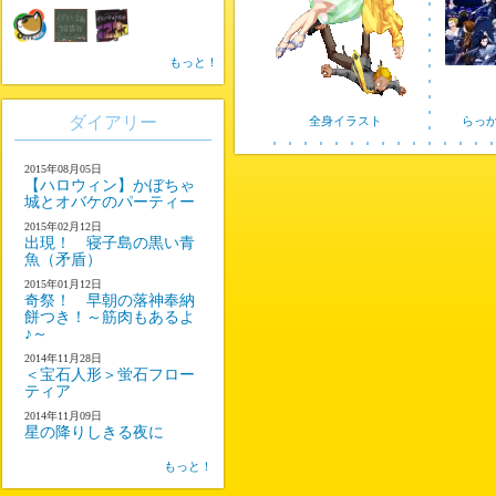
もっと！
ダイアリー
全身イラスト
らっ
2015年08月05日
【ハロウィン】かぼちゃ
城とオバケのパーティー
2015年02月12日
出現！ 寝子島の黒い青
魚（矛盾）
2015年01月12日
奇祭！ 早朝の落神奉納
餅つき！～筋肉もあるよ
♪～
2014年11月28日
＜宝石人形＞蛍石フロー
ティア
2014年11月09日
星の降りしきる夜に
もっと！