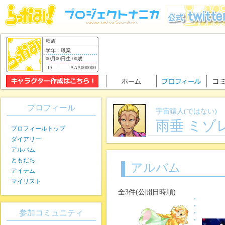
種族
学年：職業
00月00日生 00歳
AAA000000
プロフィール
宇宙猿人(ではない)
雨垂 ミゾ
プロフィールトップ
ダイアリー
アルバム
ともだち
アルバム
アイテム
マイリスト
全3件(公開日時順)
参加コミュニティ