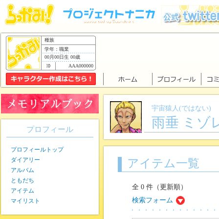
種族
学年：職業
00月00日生 00歳
AAA000000
宇宙猿人(ではない)
雨垂 ミゾ
プロフィール
プロフィールトップ
ダイアリー
アイテム一覧
アルバム
ともだち
全 0 件（更新順）
アイテム
検索フォーム
マイリスト