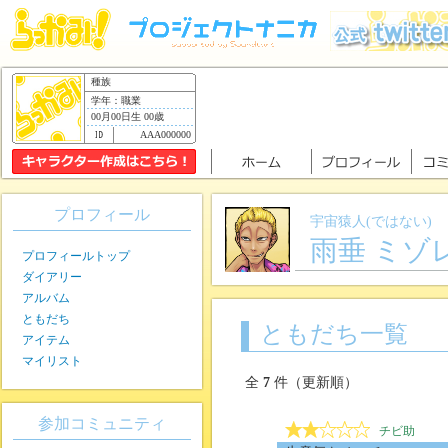
種族
学年：職業
00月00日生 00歳
AAA000000
プロフィール
宇宙猿人(ではない)
雨垂 ミゾ
プロフィールトップ
ダイアリー
アルバム
ともだち
ともだち一覧
アイテム
マイリスト
全
7
件（更新順）
参加コミュニティ
チビ助