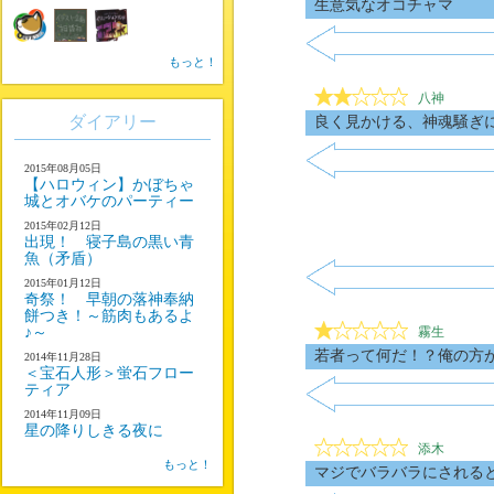
生意気なオコチャマ
もっと！
八神
ダイアリー
良く見かける、神魂騒ぎ
2015年08月05日
【ハロウィン】かぼちゃ
城とオバケのパーティー
2015年02月12日
出現！ 寝子島の黒い青
魚（矛盾）
2015年01月12日
奇祭！ 早朝の落神奉納
餅つき！～筋肉もあるよ
♪～
霧生
若者って何だ！？俺の方
2014年11月28日
＜宝石人形＞蛍石フロー
ティア
2014年11月09日
星の降りしきる夜に
添木
もっと！
マジでバラバラにされる