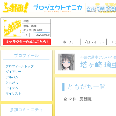
種族
学年：職業
00月00日生 00歳
AAA000000
プロフィール
不屈の薄幸アルバイ
塔ヶ崎 璃
プロフィールトップ
ダイアリー
アルバム
ともだち
ともだち一覧
アイテム
マイリスト
全
12
件（更新順）
参加コミュニティ