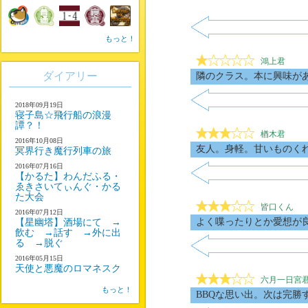
もっと！
鴻上君
ダイアリー
隣のクラス。本に興味が
2018年09月19日
寝子島☆飛行船の浪漫
譚？！
楢木君
2016年10月08日
友人。身軽。甘いものく
冥界行き魔行列車の旅
2016年07月16日
【かるた】わんだふる・
ゑきさいてぃんぐ・かる
た大会
皆口くん
2016年07月12日
よく喋ったりとか愛想が
【星幽塔】酒場にて →
飲む →話す →外に出
る →脱ぐ
2016年05月15日
天使と悪魔のロマネスク
六月一日宮
もっと！
BBQな思い出。次は完勝