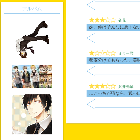
アルバム
蒼花
妹。仲はそんなに悪くな
ミラー君
蕎麦分けてもらった。美
呉井先輩
…こっちが猫なら、狐っ