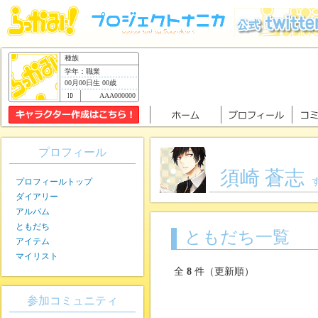
種族
学年：職業
00月00日生 00歳
AAA000000
プロフィール
須崎 蒼志
プロフィールトップ
ダイアリー
アルバム
ともだち
ともだち一覧
アイテム
マイリスト
全
8
件（更新順）
参加コミュニティ