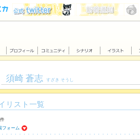
須崎 蒼志
すざき そうし
イリスト一覧
0件
索フォーム