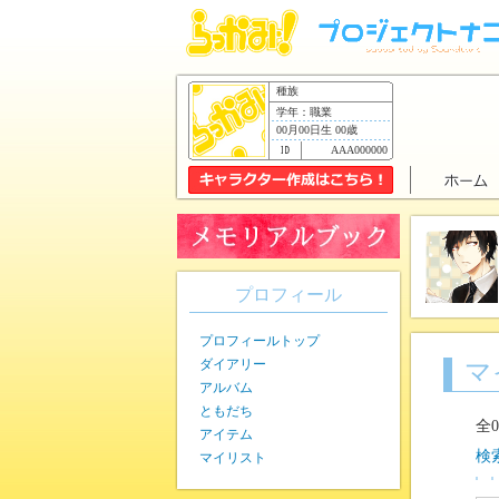
種族
学年：職業
00月00日生 00歳
AAA000000
プロフィール
プロフィールトップ
ダイアリー
マ
アルバム
ともだち
全
アイテム
検
マイリスト