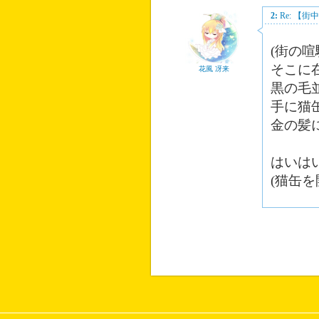
2:
Re: 【
(街の
そこに
花風 冴来
黒の毛
手に猫
金の髪
はいは
(猫缶