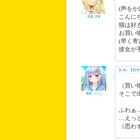
(声を
こんに
花風 冴来
猫は好
お買い
(早く
彼女が
3:
Re: 【
（買い
そこで
鬼崎 つくし
ふわぁ
…えっ
（思わ