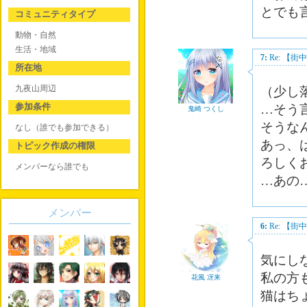
とでも
コミュニティタイプ
動物・自然
生活・地域
7:
Re: 【
所在地
九夜山周辺
（少し
参加条件
…そう
鬼崎 つくし
そうな
なし（誰でも参加できる）
あっ、
トピック作成の権限
ろしく
メンバーなら誰でも
…あの
メンバー
6:
Re: 【
気にし
私の方
花風 冴来
猫はち