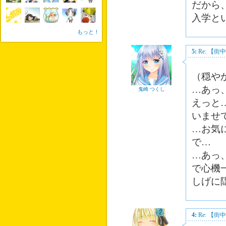
だから
入学と
もっと！
5:
Re: 【
（穏や
…あっ
鬼崎 つくし
えっと
いませ
…お気
で…
…あっ
で心機
しげに
4:
Re: 【