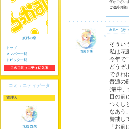
何かござい
ご連絡お願
8:
Re: 【
妖精の泉
そうい
トップ
私は花
花風 冴来
メンバー一覧
今年で
トピック一覧
どうぞ
できれ
普通の
コミュニティデータ
(最中
目の前
管理人
つくし
なあう
警戒し
「お前
花風 冴来