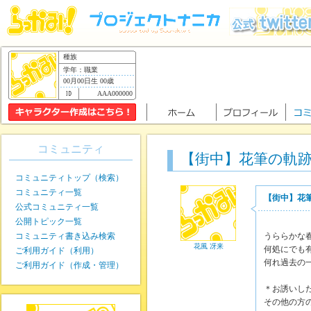
種族
学年：職業
00月00日生 00歳
AAA000000
コミュニティ
【街中】花筆の軌跡
コミュニティトップ（検索）
コミュニティ一覧
【街中】花
公式コミュニティ一覧
公開トピック一覧
コミュニティ書き込み検索
うららかな
花風 冴来
何処にでも有
ご利用ガイド（利用）
何れ過去の
ご利用ガイド（作成・管理）
＊お誘いし
その他の方