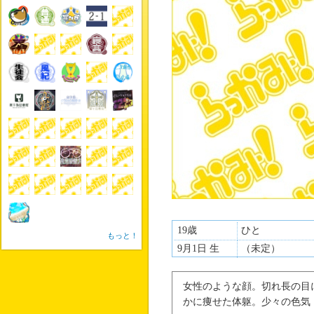
19歳
ひと
もっと！
9月1日 生
（未定）
女性のような顔。切れ長の目
かに痩せた体躯。少々の色気