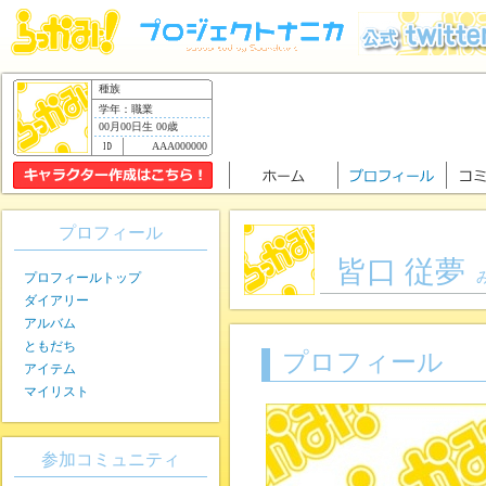
種族
学年：職業
00月00日生 00歳
AAA000000
プロフィール
皆口 従夢
プロフィールトップ
ダイアリー
アルバム
ともだち
プロフィール
アイテム
マイリスト
参加コミュニティ