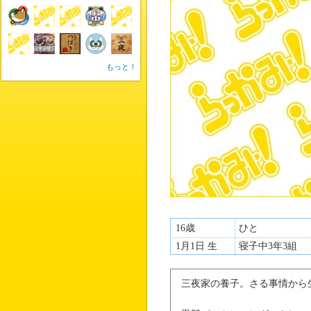
もっと！
16歳
ひと
1月1日 生
寝子中3年3組
三夜家の養子。さる事情から