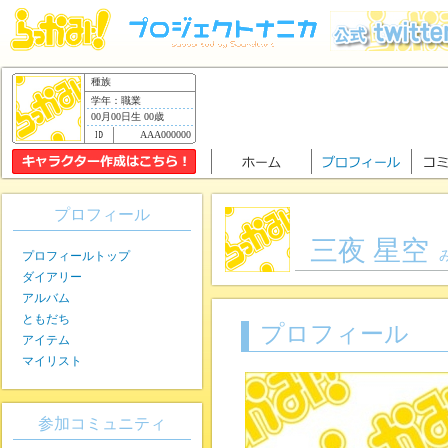
種族
学年：職業
00月00日生 00歳
AAA000000
プロフィール
三夜 星空
プロフィールトップ
ダイアリー
アルバム
ともだち
プロフィール
アイテム
マイリスト
参加コミュニティ