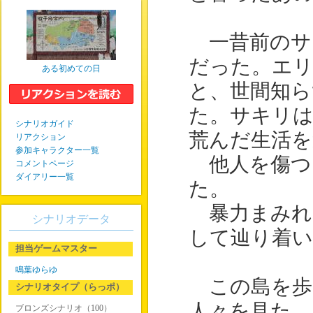
一昔前のサ
だった。エリ
ある初めての日
と、世間知ら
た。サキリは
シナリオガイド
荒んだ生活
リアクション
参加キャラクター一覧
他人を傷つ
コメントページ
ダイアリー一覧
た。
暴力まみれ
シナリオデータ
して辿り着い
担当ゲームマスター
鳴葉ゆらゆ
この島を歩
シナリオタイプ（らっポ）
人々を見た。
ブロンズシナリオ（100）