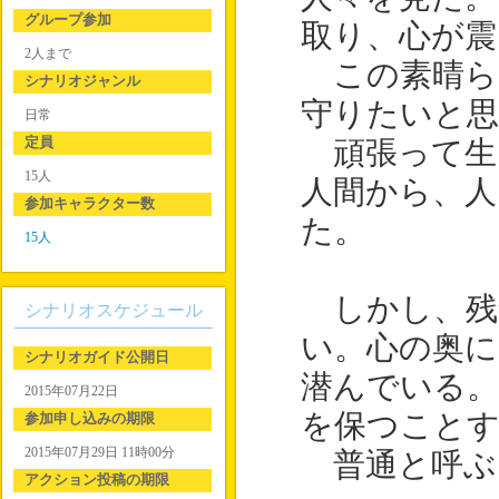
グループ参加
取り、心が震
2人まで
この素晴ら
シナリオジャンル
守りたいと
日常
定員
頑張って生
15人
人間から、人
参加キャラクター数
た。
15人
しかし、残
シナリオスケジュール
い。心の奥に
シナリオガイド公開日
潜んでいる。
2015年07月22日
を保つこと
参加申し込みの期限
2015年07月29日 11時00分
普通と呼ぶ
アクション投稿の期限