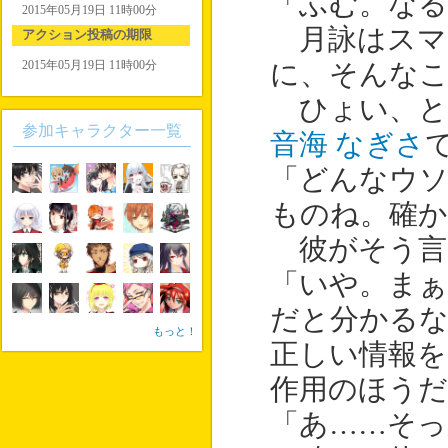
「ふむ。なる
2015年05月19日 11時00分
月詠はスマ
アクション投稿の期限
2015年05月19日 11時00分
に、そんな
ひょい、と
参加キャラクター一覧
音海 なぎさ
「どんなウ
ものね。確か
彼がそう言
「いや。ま
だと分かる
もっと！
正しい情報を
作用のほうだ
「あ……そっ