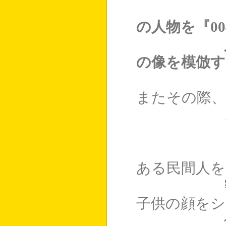
・特殊
の人物を『0
人物の特
の像を模倣す
・模倣は
またその際、
ことが
※なお、
ある民間人を
密かに本
子供の顔を
件につい