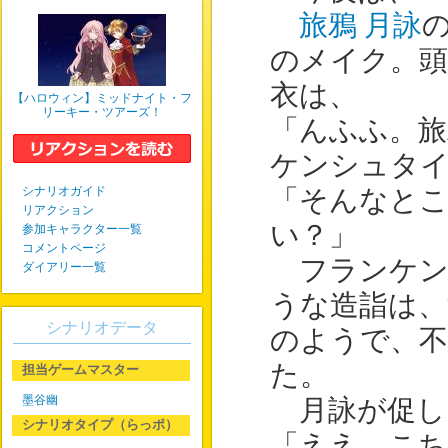
旅鴉 月詠
のメイク。頭
衣は、
【ハロウィン】ミッドナイト・フ
リーキー・ツアーズ！
「んふふ。旅
ケンシュタ
シナリオガイド
「そんなと
リアクション
い？」
参加キャラクター一覧
コメントページ
フランケン
ダイアリー一覧
うな造詣は
シナリオデータ
のようで、不
た。
担当ゲームマスター
墨谷幽
月詠が促し
シナリオタイプ（らっポ）
「ええ。こ