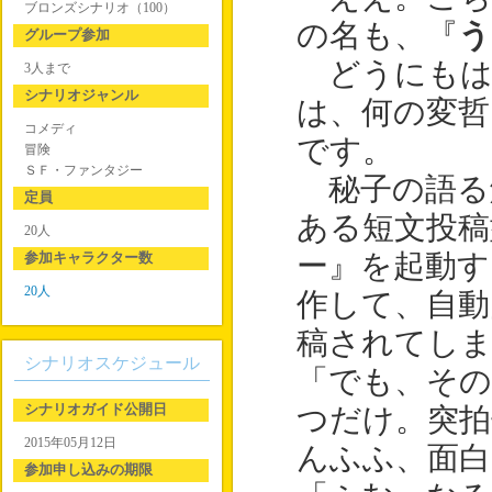
ブロンズシナリオ（100）
の名も、『
う
グループ参加
どうにもは
3人まで
シナリオジャンル
は、何の変哲
コメディ
です。
冒険
ＳＦ・ファンタジー
秘子の語る
定員
ある短文投稿
20人
参加キャラクター数
ー』を起動す
20人
作して、自動
稿されてし
シナリオスケジュール
「でも、その
シナリオガイド公開日
つだけ。突
2015年05月12日
んふふ、面白
参加申し込みの期限