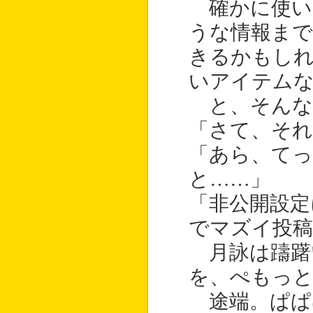
確かに使い
うな情報ま
きるかもし
いアイテム
と、そんな
「さて、そ
「あら、て
と……」
「非公開設定
でマズイ投
月詠は躊躇
を、ぺもっ
途端。ぱぱ