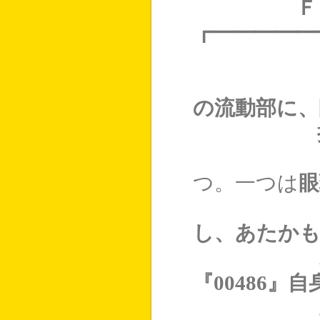
Ｆ
┏━━━━━
・ＦＯ『
の流動部に、
持つ、
・『004
つ。一つは
眼
と、可能
し、あたか
こと。
『00486
ように