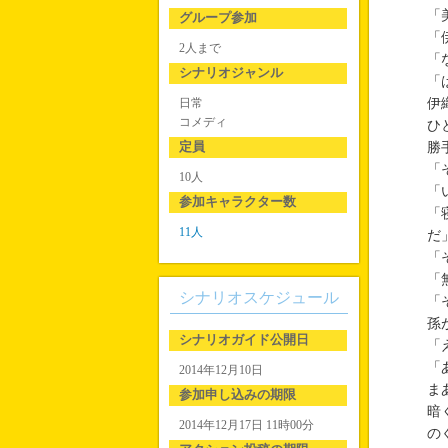
「
グループ参加
「
2人まで
「
シナリオジャンル
「
日常
伊
コメディ
ひ
定員
勝
「
10人
「
参加キャラクター数
「
11人
だ
「
「
シナリオスケジュール
「
孫
シナリオガイド公開日
「
「
2014年12月10日
ま
参加申し込みの期限
暗
2014年12月17日 11時00分
の