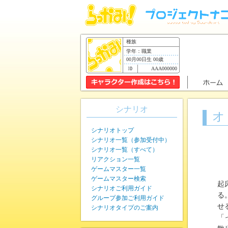
種族
学年：職業
00月00日生 00歳
AAA000000
シナリオ
オ
シナリオトップ
シナリオ一覧（参加受付中）
シナリオ一覧（すべて）
リアクション一覧
ゲームマスター一覧
ゲームマスター検索
起
シナリオご利用ガイド
る
グループ参加ご利用ガイド
せ
シナリオタイプのご案内
「