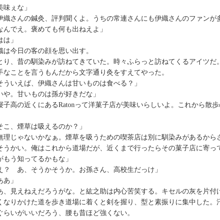
美味ぇな」
伊織さんの鍼灸、評判聞くよ。うちの常連さんにも伊織さんのファンが
なんでえ。褒めても何も出ねえよ」
はは」
織は今日の客の顔を思い出す。
とり、昔の馴染みが訪ねてきていた。時々ふらっと訪ねてくるアイツだ
手なことを言うもんだから文字通り灸をすえてやった。
そういえば、伊織さんは甘いものは食べる？」
いや。甘いものは孫が好きだな」
寝子高の近くにあるRatonって洋菓子店が美味いらしいよ。これから散
」
そこ、煙草は吸えるのか？」
無理じゃないかなぁ。煙草を吸うための喫茶店は別に馴染みがあるから
そうかい。俺はこれから道場だが、近くまで行ったらその菓子店に寄っ
がもう知ってるかもな」
え？ あ、そうかそうか。お孫さん、高校生だっけ」
ああ」
あ、見えねえだろうがな。と紘之助は内心苦笑する。キセルの灰を片付
くなりかけた道を歩き道場に着くと剣を握り、型と素振りに集中した。
ぐらいがいいだろう、腰も昔ほど強くない。