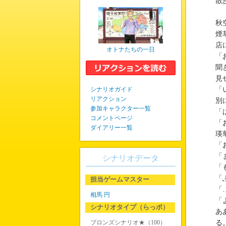
散
秋
煙
店
オトナたちの一日
「
聞
見
シナリオガイド
「
リアクション
別
参加キャラクター一覧
「
コメントページ
「
ダイアリー一覧
瑛
「
「
シナリオデータ
「
「
担当ゲームマスター
「
相馬 円
「
シナリオタイプ（らっポ）
あ
ブロンズシナリオ★（100）
る