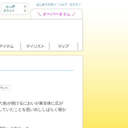
はじめての方へ
ヘルプ
ログイン
0
0
＼ オーバータイム ／
へ >>
た鮭が焼けるにおいが家全体に広が
していたことを思い出ししばらく寝か