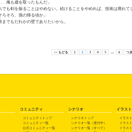
……俺も歳を取ったもんだ」
れでも剣を振ることはやめない。続けることをやめれば、技術は廃れて
そろそろ、孫の帰る頃か」
時までもだれかの壁でありたいから。
<< もどる
1
2
3
4
5
…
6
つぎ
コミュニティ
シナリオ
イラスト
コミュニティトップ
シナリオトップ
イラス
コミュニティ一覧
シナリオ一覧（受付中）
イラス
公式コミュニティ一覧
シナリオ一覧（すべて）
イラス