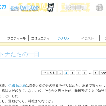
トナたちの一日
<< もどる
1
2
3
4
5
…
6
つぎ
床後、
伊織 紘之助
は自分と孫の分の朝食を作り始めた。魚新で買ったし
。孫はまだ起きてこない。起こそうかと思ったが、昨日夜遅くまで勉強
ることにした。
っし。運動がてら、神社まで行くか」