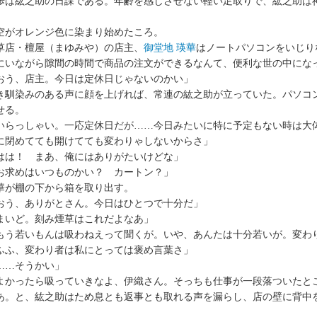
歩は紘之助の日課である。年齢を感じさせない軽い足取りで、紘之助は
空がオレンジ色に染まり始めたころ。
草店・檀屋（まゆみや）の店主、
御堂地 瑛華
はノートパソコンをいじり
にいながら隙間の時間で商品の注文ができるなんて、便利な世の中にな
おう、店主。今日は定休日じゃないのかい」
き馴染みのある声に顔を上げれば、常連の紘之助が立っていた。パソコ
せる。
いらっしゃい。一応定休日だが……今日みたいに特に予定もない時は大
に閉めてても開けてても変わりゃしないからさ」
はは！ まあ、俺にはありがたいけどな」
お求めはいつものかい？ カートン？」
華が棚の下から箱を取り出す。
おう、ありがとさん。今日はひとつで十分だ」
まいど。刻み煙草はこれだよなあ」
もう若いもんは吸わねえって聞くが。いや、あんたは十分若いが。変わ
ふふ、変わり者は私にとっては褒め言葉さ」
……そうかい」
よかったら吸っていきなよ、伊織さん。そっちも仕事が一段落ついたと
あ。と、紘之助はため息とも返事とも取れる声を漏らし、店の壁に背中
。