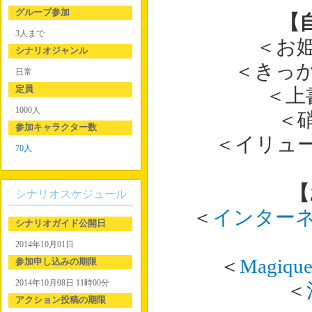
グループ参加
【
3人まで
＜お
シナリオジャンル
＜きっ
日常
定員
＜上
1000人
＜
参加キャラクター数
＜イリュ
70人
【
シナリオスケジュール
＜
インター
シナリオガイド公開日
2014年10月01日
＜
Magique
参加申し込みの期限
2014年10月08日 11時00分
＜
アクション投稿の期限