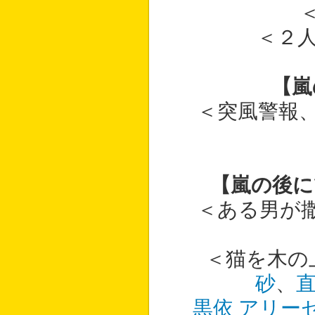
＜２
【嵐
＜突風警報
【嵐の後に
＜ある男が
＜猫を木の
砂
、
直
黒依 アリー