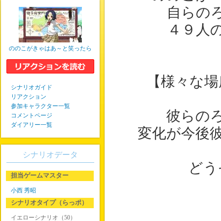
自らの
４９人
ののこがきゃはあ～と笑ったら
【様々な場
シナリオガイド
リアクション
参加キャラクター一覧
彼らの
コメントページ
ダイアリー一覧
変化が今後
シナリオデータ
どう
担当ゲームマスター
小西 秀昭
シナリオタイプ（らっポ）
イエローシナリオ（50）