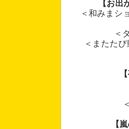
【お出
＜和みまシ
＜
＜またたび
【
【嵐