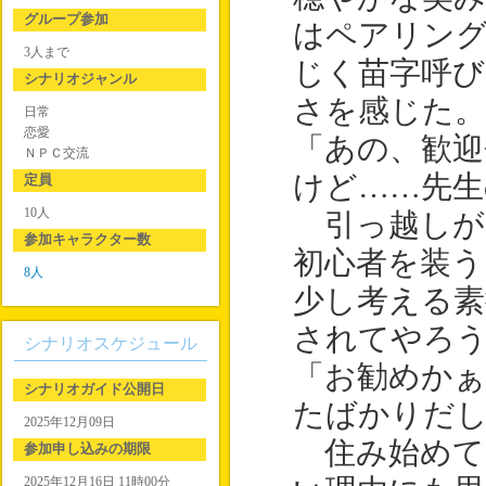
グループ参加
はペアリン
3人まで
じく苗字呼び
シナリオジャンル
さを感じた。
日常
恋愛
「あの、歓迎
ＮＰＣ交流
けど……先生
定員
10人
引っ越しが
参加キャラクター数
初心者を装う
8人
少し考える素
されてやろ
シナリオスケジュール
「お勧めかぁ
シナリオガイド公開日
たばかりだ
2025年12月09日
住み始めて
参加申し込みの期限
2025年12月16日 11時00分