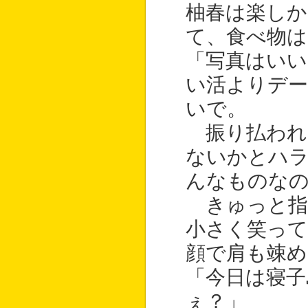
柚春は楽しか
て、食べ物は
「写真はいい
い活よりデー
いで。
振り払われ
ないかとハ
んなものな
きゅっと指
小さく笑っ
顔で肩も竦め
「今日は寝子
ぇ？」