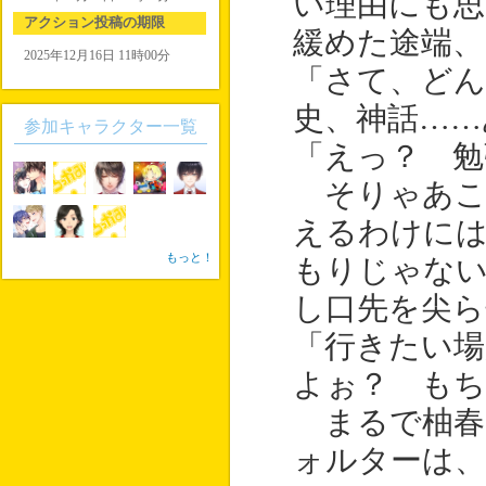
い理由にも
アクション投稿の期限
緩めた途端、
2025年12月16日 11時00分
「さて、ど
史、神話……
参加キャラクター一覧
「えっ？ 勉
そりゃあこ
えるわけに
もっと！
もりじゃな
し口先を尖ら
「行きたい
よぉ？ もち
まるで柚春
ォルターは