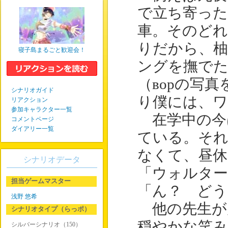
で立ち寄った
車。そのど
りだから、
寝子島まるごと歓迎会！
ングを撫で
（ворの写
シナリオガイド
り僕には、ワ
リアクション
参加キャラクター一覧
在学中の今
コメントページ
ダイアリー一覧
ている。そ
なくて、昼休
シナリオデータ
「ウォルター
担当ゲームマスター
「ん？ どう
浅野 悠希
他の先生が
シナリオタイプ（らっポ）
穏やかな笑
シルバーシナリオ（150）