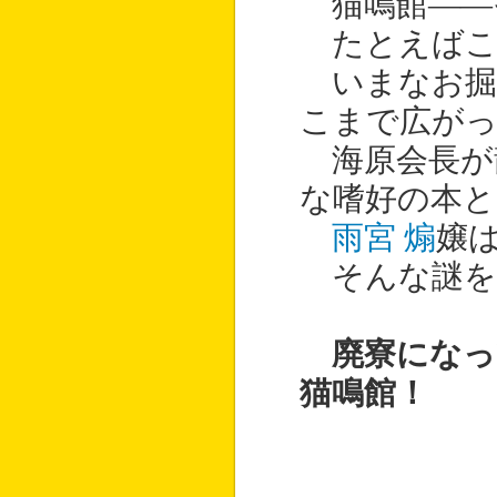
猫鳴館――
たとえばこ
いまなお掘
こまで広が
海原会長が
な嗜好の本
雨宮 煽
嬢
そんな謎を
廃寮になっ
猫鳴館！