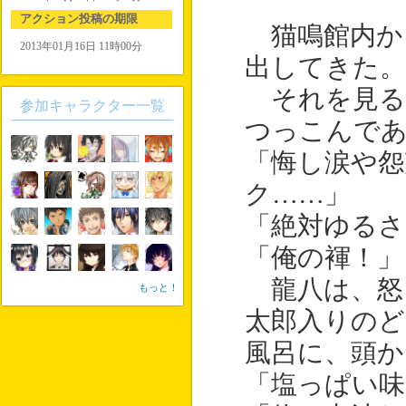
アクション投稿の期限
猫鳴館内か
2013年01月16日 11時00分
出してきた。
それを見る
参加キャラクター一覧
つっこんで
「悔し涙や怨
ク……」
「絶対ゆるさ
「俺の褌！」
龍八は、怒
もっと！
太郎入りの
風呂に、頭か
「塩っぱい味