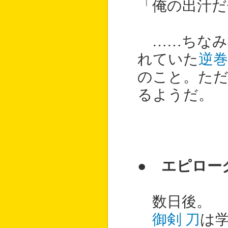
「俺の出汁だ
……ちなみ
れていた
逆巻
のこと。た
るようだ。
● エピロー
数日後。
御剣 刀
は