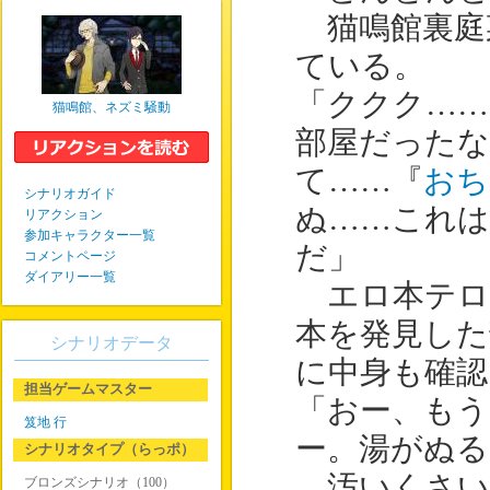
猫鳴館裏庭
ている。
「ククク……
猫鳴館、ネズミ騒動
部屋だった
て……『
おち
シナリオガイド
ぬ……これは
リアクション
参加キャラクター一覧
だ」
コメントページ
ダイアリー一覧
エロ本テロ
本を発見した
シナリオデータ
に中身も確認
担当ゲームマスター
「おー、も
笈地 行
ー。湯がぬる
シナリオタイプ（らっポ）
汚いくさい
ブロンズシナリオ（100）