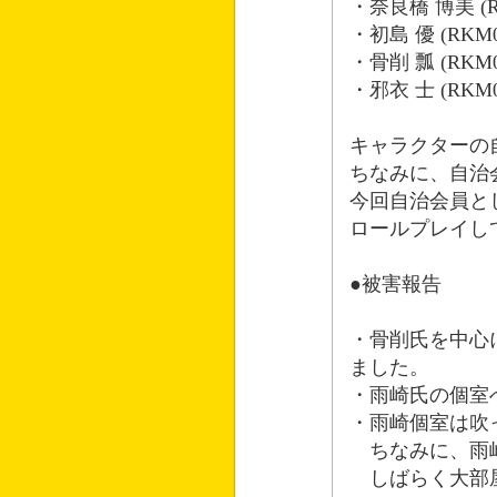
・奈良橋 博美 (RK
・初島 優 (RKM0
・骨削 瓢 (RKM0
・邪衣 士 (RKM0
キャラクターの
ちなみに、自治
今回自治会員と
ロールプレイし
●被害報告
・骨削氏を中心
ました。
・雨崎氏の個室
・雨崎個室は吹
ちなみに、雨崎
しばらく大部屋