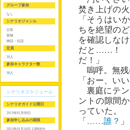
グループ参加
焚き上げの火
なし
「そうはい
シナリオジャンル
ちを絶望の
日常
冒険
を確認しなけ
神話・伝説
だと……！ 
定員
30人
だ！」
参加キャラクター数
嗚呼。無残
30人
「おー、いい
裏庭にテン
シナリオスケジュール
ントの隙間
シナリオガイド公開日
っていた。
2013年01月09日
「
……誰？
」
参加申し込みの期限
2013年01月16日 11時00分