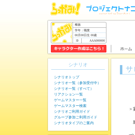
種族
学年：職業
00月00日生 00歳
AAA000000
シナリオ
サ
シナリオトップ
シナリオ一覧（参加受付中）
シナリオ一覧（すべて）
リアクション一覧
ゲームマスター一覧
ゲームマスター検索
＞
シナリオご利用ガイド
グループ参加ご利用ガイド
鴉
シナリオタイプのご案内
「