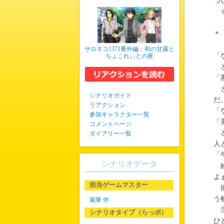
づ
そ
＊
サロネコ1371番外編：和の甘露と
「
ちょこれぃとの夜
と
「
と
シナリオガイド
だ
リアクション
「
参加キャラクター一覧
「
コメントページ
と
ダイアリー一覧
人
「
シナリオデータ
綾
よ
担当ゲームマスター
彼
う
菊華 伴
シナリオタイプ（らっポ）
ひ