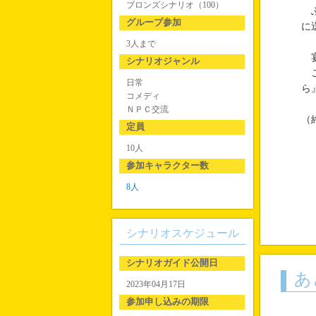
ブロンズシナリオ（100）
ふ
グループ参加
に
3人まで
宴
シナリオジャンル
こ
日常
ら
コメディ
ＮＰＣ交流
（
定員
10人
参加キャラクター数
8人
シナリオスケジュール
シナリオガイド公開日
あ
2023年04月17日
参加申し込みの期限