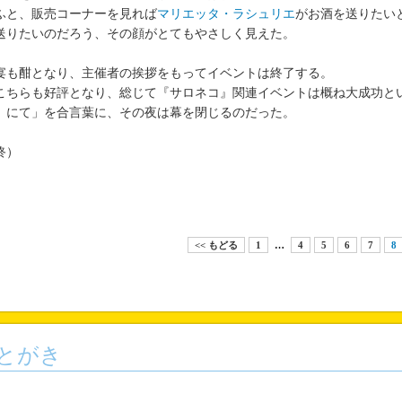
と、販売コーナーを見れば
マリエッタ・ラシュリエ
がお酒を送りたい
送りたいのだろう、その顔がとてもやさしく見えた。
も酣となり、主催者の挨拶をもってイベントは終了する。
ちらも好評となり、総じて『サロネコ』関連イベントは概ね大成功と
』にて」を合言葉に、その夜は幕を閉じるのだった。
終）
<< もどる
1
…
4
5
6
7
8
とがき