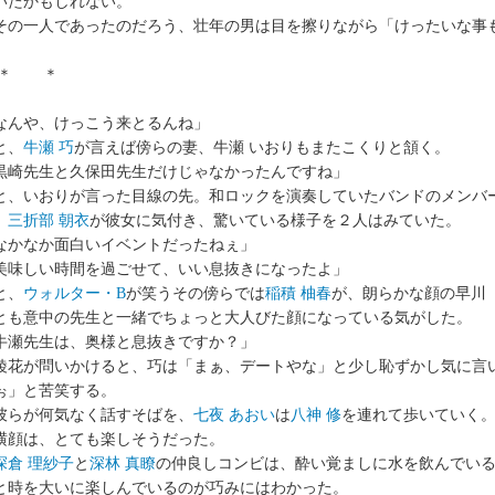
いたかもしれない。
の一人であったのだろう、壮年の男は目を擦りながら「けったいな事
 ＊ ＊
なんや、けっこう来とるんね」
、
牛瀬 巧
が言えば傍らの妻、牛瀬 いおりもまたこくりと頷く。
黒崎先生と久保田先生だけじゃなかったんですね」
、いおりが言った目線の先。和ロックを演奏していたバンドのメンバ
。
三折部 朝衣
が彼女に気付き、驚いている様子を２人はみていた。
なかなか面白いイベントだったねぇ」
美味しい時間を過ごせて、いい息抜きになったよ」
、
ウォルター・B
が笑うその傍らでは
稲積 柚春
が、朗らかな顔の早川
とも意中の先生と一緒でちょっと大人びた顔になっている気がした。
牛瀬先生は、奥様と息抜きですか？」
花が問いかけると、巧は「まぁ、デートやな」と少し恥ずかし気に言
ぉ」と苦笑する。
らが何気なく話すそばを、
七夜 あおい
は
八神 修
を連れて歩いていく
横顔は、とても楽しそうだった。
深倉 理紗子
と
深林 真瞭
の仲良しコンビは、酔い覚ましに水を飲んでい
と時を大いに楽しんでいるのが巧みにはわかった。