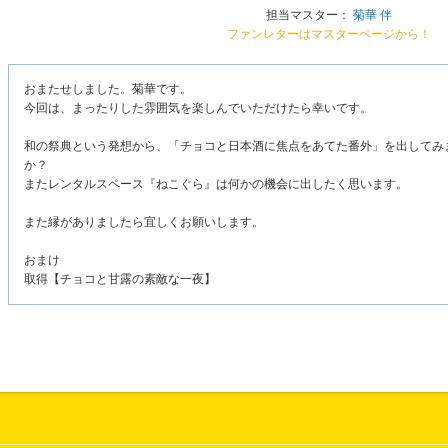
担当マスター：
菊華 伴
ファンレターはマスターページから！
おまたせしました。菊華です。
今回は、まったりした雰囲気を楽しんでいただけたら幸いです。
和の祭典という発想から、「チョコと日本酒に焦点をあてた番外」を出してみ
か？
またレンタルスペース『ねこぐら』は何かの機会に出したく思います。
また縁がありましたら宜しくお願いします。
おまけ
取得【チョコと甘露の素敵な一夜】