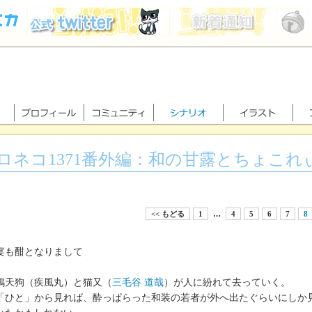
ロネコ1371番外編：和の甘露とちょこれ
<< もどる
1
…
4
5
6
7
8
宴も酣となりまして
天狗（疾風丸）と猫又（
三毛谷 道哉
）が人に紛れて去っていく。
ひと」から見れば、酔っぱらった和装の若者が外へ出たぐらいにしか