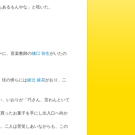
もあるもんやな」と呟いた。
ーに、音楽教師の
樋口 弥生
がいたの
 珪の傍らには
綾辻 綾花
がおり、二
い、いおりが「巧さん、言わんといて
。買ったお菓子を手にし出入口へ向か
る。二人は苦笑しあいながらも、この