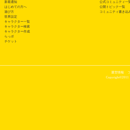
新着通知
公式コミュニティ一
はじめての方へ
公開トピック一覧
遊び方
コミュニティ書き込
世界設定
キャラクター一覧
キャラクター検索
キャラクター作成
らっポ
チケット
運営情報
Copyright©2011 P