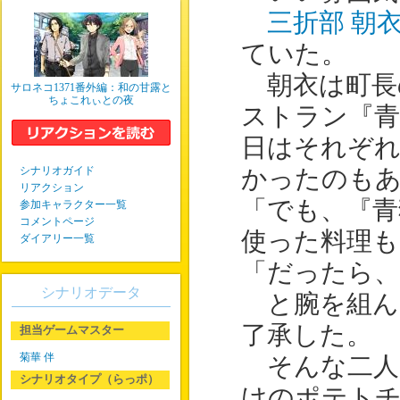
三折部 朝
ていた。
朝衣は町長
サロネコ1371番外編：和の甘露と
ちょこれぃとの夜
ストラン『青
日はそれぞれ
シナリオガイド
かったのも
リアクション
「でも、『青
参加キャラクター一覧
コメントページ
使った料理も
ダイアリー一覧
「だったら、
シナリオデータ
と腕を組ん
了承した。
担当ゲームマスター
菊華 伴
そんな二人
シナリオタイプ（らっポ）
けのポテト