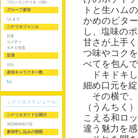
ブロンズシナリオ（100）
トと生ハム
グループ参加
かめのビター
3人まで
シナリオジャンル
し、塩味の
日常
甘さが上手く
コメディ
ＮＰＣ交流
つ味やコク
定員
べてを包ん
10人
参加キャラクター数
ドキドキし
8人
細め口元を綻
その横で、
シナリオスケジュール
（うんちく）
シナリオガイド公開日
こえる和ロッ
2023年04月17日
違う魅力を感
参加申し込みの期限