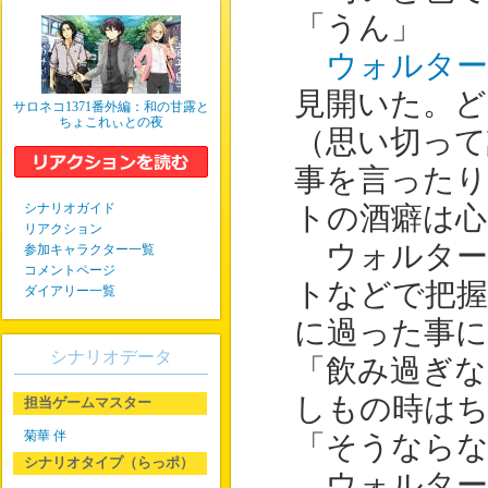
「うん」
ウォルター
見開いた。ど
サロネコ1371番外編：和の甘露と
ちょこれぃとの夜
（思い切って
事を言ったり
シナリオガイド
トの酒癖は心
リアクション
ウォルター
参加キャラクター一覧
コメントページ
トなどで把
ダイアリー一覧
に過った事に
シナリオデータ
「飲み過ぎ
しもの時は
担当ゲームマスター
菊華 伴
「そうなら
シナリオタイプ（らっポ）
ウォルター