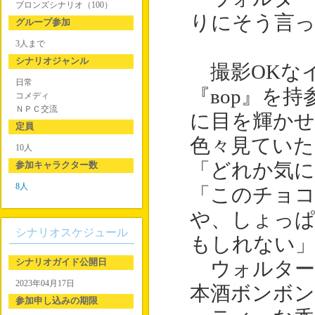
ブロンズシナリオ（100）
りにそう言
グループ参加
3人まで
シナリオジャンル
撮影OKな
日常
『вор』を
コメディ
ＮＰＣ交流
に目を輝か
定員
色々見ていた
10人
参加キャラクター数
「どれか気に
8人
「このチョ
や、しょっ
シナリオスケジュール
もしれない
シナリオガイド公開日
ウォルター
2023年04月17日
本酒ボンボ
参加申し込みの期限