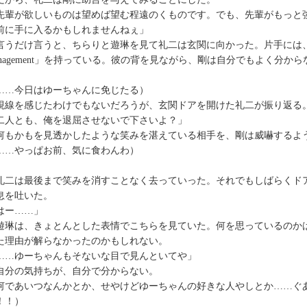
先輩が欲しいものは望めば望む程遠のくものです。でも、先輩がもっと
前に手に入るかもしれませんねぇ」
うだけ言うと、ちらりと遊琳を見て礼二は玄関に向かった。片手には、２
anagement」を持っている。彼の背を見ながら、剛は自分でもよく分
。
……今日はゆーちゃんに免じたる）
線を感じたわけでもないだろうが、玄関ドアを開けた礼二が振り返る
二人とも、俺を退屈させないで下さいよ？」
もかもを見透かしたような笑みを湛えている相手を、剛は威嚇するよ
……やっぱお前、気に食わんわ）
二は最後まで笑みを消すことなく去っていった。それでもしばらくド
息を吐いた。
はー……」
琳は、きょとんとした表情でこちらを見ていた。何を思っているのか
た理由が解らなかったのかもしれない。
……ゆーちゃんもそないな目で見んといてや」
分の気持ちが、自分で分からない。
何であいつなんかとか、せやけどゆーちゃんの好きな人やしとか……ぐ
！！）