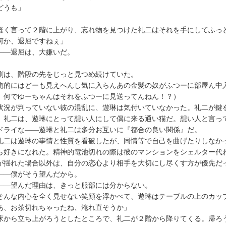
どうも」
く言って２階に上がり、忘れ物を見つけた礼二はそれを手にしてふっ
何か、退屈ですねぇ」
―退屈は、大嫌いだ。
は、階段の先をじっと見つめ続けていた。
俺的にはどーも見えへんし気に入らんあの金髪の奴がふつーに部屋ん中
、何でゆーちゃんはそれをふつーに見送ってんねん！？）
況が判っていない彼の混乱に、遊琳は気付いていなかった。礼二が鍵
。礼二は、遊琳にとって想い人にして偶に来る通い猫だ。想い人と言っ
ドライな――遊琳と礼二は多分お互いに『都合の良い関係』だ。
二は遊琳の事情と性質を看破したが、同情等で自己を曲げたりしなか
ら好きになれた。精神的電池切れの際は彼のマンションをシェルター代
が揺れた場合以外は、自分の恋心より相手を大切にし尽くす方が優先だ
―僕がそう望んだから。
―望んだ理由は、きっと服部には分からない。
んな内心を全く見せない笑顔を浮かべて、遊琳はテーブルの上のカッ
あ、お茶切れちゃったね、淹れ直そうか」
から立ち上がろうとしたところで、礼二が２階から降りてくる。帰ろ