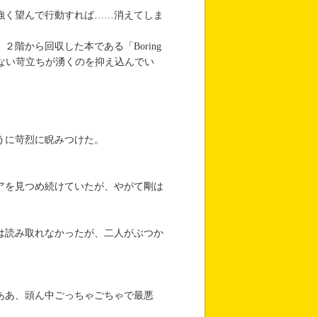
強く望んで行動すれば……消えてしま
階から回収した本である「Boring
からない苛立ちが湧くのを抑え込んでい
。
うに苛烈に睨みつけた。
アを見つめ続けていたが、やがて剛は
は読み取れなかったが、二人がぶつか
ああ、頭ん中ごっちゃごちゃで最悪