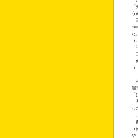
「
う
言
m
た
（
視
「
何
（
礼
溜
「
遊
っ
「
自
（
や