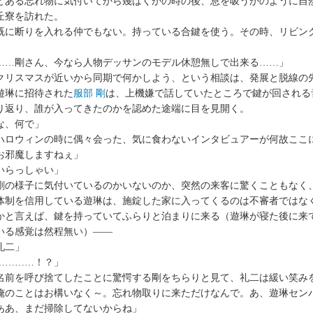
ある忘れ物に気付いてから幾ばくかの時の後、息を吸うかのように自
丘寮を訪れた。
に断りを入れる仲でもない。持っている合鍵を使う。その時、リビン
……剛さん、今なら人物デッサンのモデル休憩無しで出来る……」
リスマスが近いから同期で何かしよう、という相談は、発展と脱線の
琳に招待された
服部 剛
は、上機嫌で話していたところで鍵が回される
り返り、誰が入ってきたのかを認めた途端に目を見開く。
な、何で」
ロウィンの時に偶々会った、気に食わないインタビュアーが何故ここ
お邪魔しますねぇ」
いらっしゃい」
の様子に気付いているのかいないのか、突然の来客に驚くこともなく
体制を信用している遊琳は、施錠した家に入ってくるのは不審者ではな
かと言えば、鍵を持っていてふらりと泊まりに来る（遊琳が寝た後に来
いる感覚は然程無い）――
礼二」
…………！？」
前を呼び捨てしたことに驚愕する剛をちらりと見て、礼二は緩い笑み
俺のことはお構いなく～。忘れ物取りに来ただけなんで。あ、遊琳セン
ああ、まだ掃除してないからね」