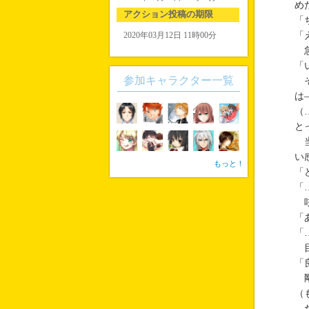
め
アクション投稿の期限
「
2020年03月12日 11時00分
「
急
「
参加キャラクター一覧
そ
は
（
と
当
い
もっと！
「
「
呟
「
「
目
「
剛
（
だ