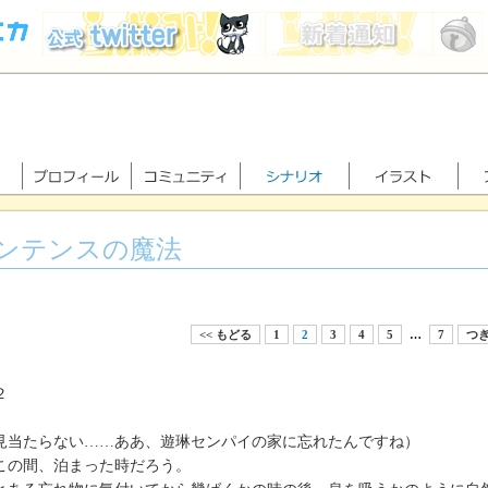
ンテンスの魔法
<< もどる
1
2
3
4
5
…
7
つぎ
２
見当たらない……ああ、遊琳センパイの家に忘れたんですね）
の間、泊まった時だろう。