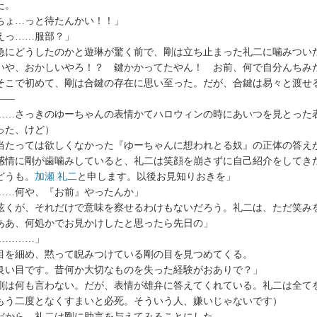
た。
ちょ…っと待たんかい！！」
えっ……服部？」
にどうしたのかと遊琳が驚く前で、剛は立ち止まった礼二に噛みつい
いや、おかしいやろ！？ 鍵かかってたやん！ お前、何で自分んちみ
こで初めて、剛は合鍵の存在に思い至った。だが、合鍵は易々と渡せ
――
……さっきのゆーちゃんの表情かてハロウィンの時にあいつを見とった
った、けど）
たっては欲しくなかった『ゆーちゃんに想われとる奴』の正体の答え
感情に剛が歯噛みしていると、礼二は笑顔を崩さずに自己紹介をしてき
どうも。
加瀬 礼二
と申します。以後お見知りおきを」
……何や、『お前』やったんか」
くが、それだけで意味を察せるわけもないだろう。礼二は、ただ笑み
ああ、何処かでお見かけしたと思ったら先日の」
…………」
を細め、黙って睨みつけている剛の目を見つめてくる。
良い目です。昔何か大切なものを失った経験がおありで？」
は何も言わない。だが、表情が雄弁に答えてくれている。礼二は全て
もう二度となくすまいと必死。そういう人、嫌いじゃないです）
から、礼二は剛に助言を与えてみることにした。