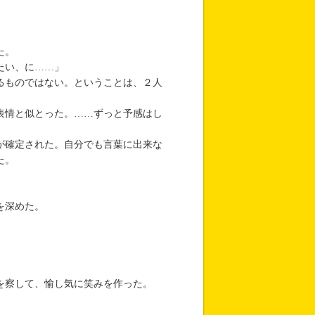
た。
たい、に……」
るものではない。ということは、２人
表情と似とった。……ずっと予感はし
が確定された。自分でも言葉に出来な
た。
を深めた。
を察して、愉し気に笑みを作った。