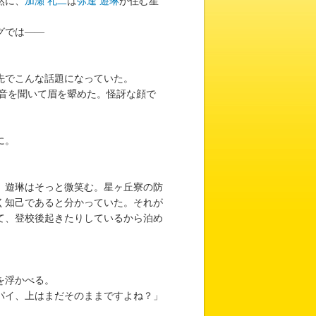
然に、
加瀬 礼二
は
弥逢 遊琳
が住む星
グでは――
先でこんな話題になっていた。
音を聞いて眉を顰めた。怪訝な顔で
に。
、遊琳はそっと微笑む。星ヶ丘寮の防
く知己であると分かっていた。それが
て、登校後起きたりしているから泊め
を浮かべる。
パイ、上はまだそのままですよね？」