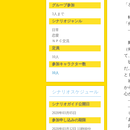
「
グループ参加
3人まで
軽
シナリオジャンル
「
日常
―
恋愛
ＮＰＣ交流
剛
定員
（
て
10人
状
参加キャラクター数
だ
10人
と
礼
か
シナリオスケジュール
心
―
シナリオガイド公開日
―
2020年03月05日
そ
「
参加申し込みの期限
床
2020年03月12日 11時00分