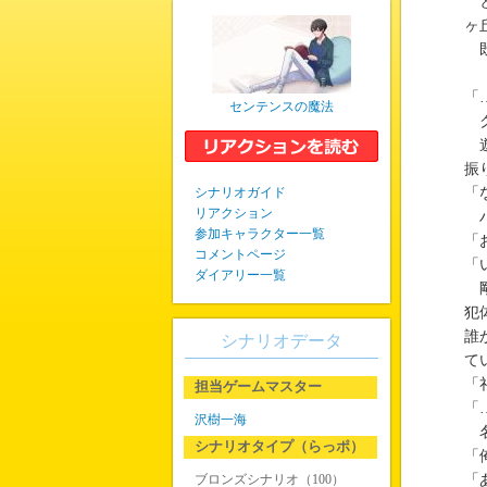
と
ヶ
既
「
センテンスの魔法
ク
遊
振
シナリオガイド
「
リアクション
ハ
参加キャラクター一覧
「
コメントページ
「
ダイアリー一覧
剛
犯
誰
シナリオデータ
て
「
担当ゲームマスター
「
沢樹一海
名
シナリオタイプ（らっポ）
「
ブロンズシナリオ（100）
「