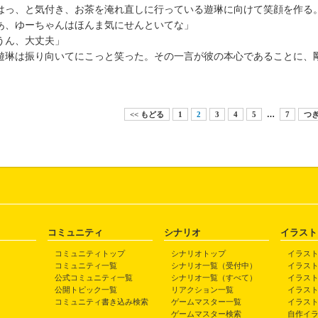
っ、と気付き、お茶を淹れ直しに行っている遊琳に向けて笑顔を作る
あ、ゆーちゃんはほんま気にせんといてな」
うん、大丈夫」
琳は振り向いてにこっと笑った。その一言が彼の本心であることに、
<< もどる
1
2
3
4
5
…
7
つぎ
コミュニティ
シナリオ
イラスト
コミュニティトップ
シナリオトップ
イラス
コミュニティ一覧
シナリオ一覧（受付中）
イラス
公式コミュニティ一覧
シナリオ一覧（すべて）
イラス
公開トピック一覧
リアクション一覧
イラス
コミュニティ書き込み検索
ゲームマスター一覧
イラス
ゲームマスター検索
自作イ