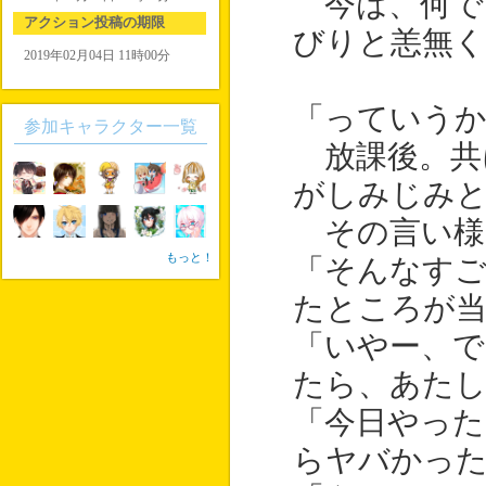
今は、何で
アクション投稿の期限
びりと恙無く
2019年02月04日 11時00分
「っていうか
参加キャラクター一覧
放課後。共
がしみじみ
その言い様
もっと！
「そんなすご
たところが
「いやー、で
たら、あた
「今日やった
らヤバかっ