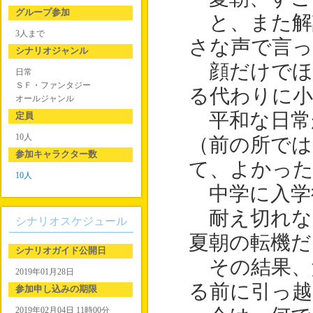
グループ参加
と、また解
3人まで
さな声で言っ
シナリオジャンル
顔だけでほ
日常
ＳＦ・ファンタジー
る代わりに小
オールジャンル
平和な日常
定員
10人
（前の所では
参加キャラクター数
て、よかっ
10人
中学に入学
耐え切れな
シナリオスケジュール
夏朝の転機だ
シナリオガイド公開日
その結果、
2019年01月28日
る前に引っ越
参加申し込みの期限
2019年02月04日 11時00分