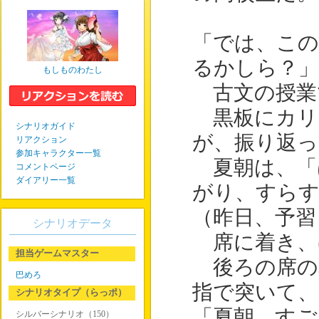
「では、この
るかしら？」
もしものわたし
古文の授業
黒板にカリ
シナリオガイド
が、振り返っ
リアクション
参加キャラクター一覧
夏朝は、「
コメントページ
ダイアリー一覧
がり、すらす
（昨日、予習
シナリオデータ
席に着き、
担当ゲームマスター
後ろの席の
巴めろ
指で突いて、
シナリオタイプ（らっポ）
「夏朝、すご
シルバーシナリオ（150）