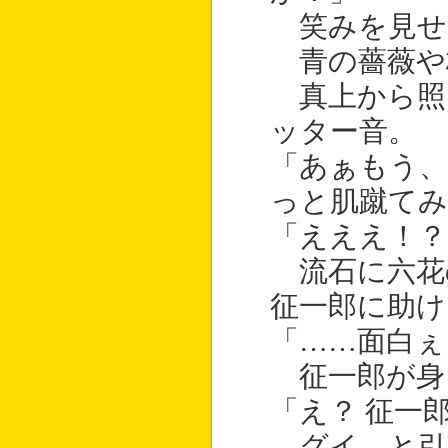
笑みを見せ
青の薔薇や
真上から照
ッター音。
「あぁもう、
っと肌蹴てみ
「えええ！？
流石に六花
征一郎に助け
「……面白ぇ
征一郎が身
「え？ 征一
グイ、と引