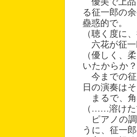
優美で上品
る征一郎の余
蠱惑的で。
（聴く度に、
六花が征一
（優しく、柔
いたからか
今までの征
日の演奏はそ
まるで、角
（……溶けた
ピアノの調
うに、征一郎