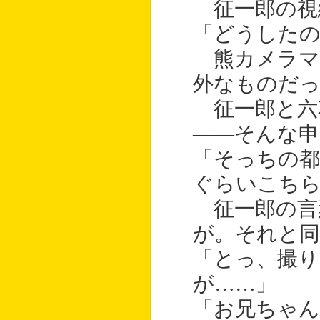
征一郎の視
「どうしたの
熊カメラマ
外なものだ
征一郎と六
――そんな申
「そっちの都
ぐらいこち
征一郎の言
が。それと同
「とっ、撮り
が……」
「お兄ちゃん