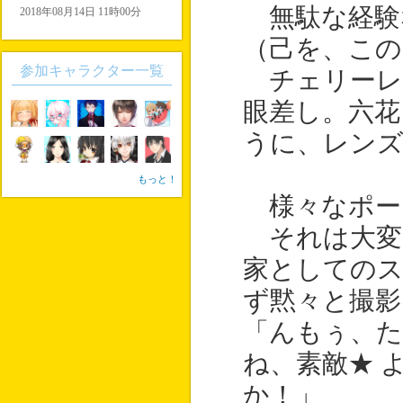
無駄な経験
2018年08月14日 11時00分
（己を、この
参加キャラクター一覧
チェリーレ
眼差し。六花
うに、レン
もっと！
様々なポー
それは大変
家としての
ず黙々と撮影
「んもぅ、
ね、素敵★ 
か！」