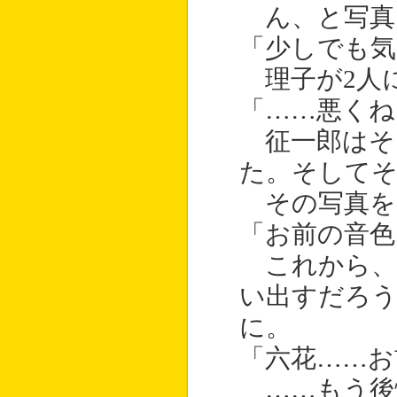
ん、と写真
「少しでも
理子が2人
「……悪くね
征一郎はそ
た。そして
その写真を
「お前の音色
これから、
い出すだろう
に。
「六花……お
……もう後