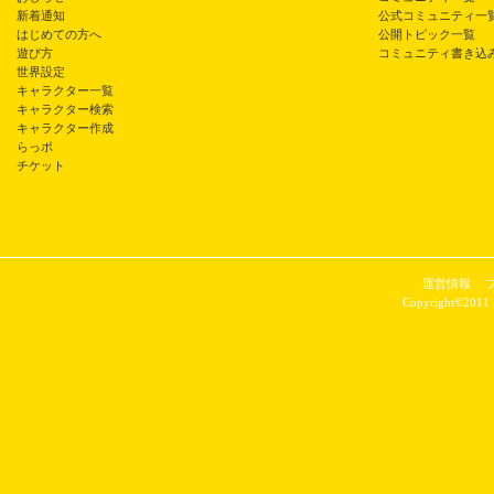
新着通知
公式コミュニティ一
はじめての方へ
公開トピック一覧
遊び方
コミュニティ書き込
世界設定
キャラクター一覧
キャラクター検索
キャラクター作成
らっポ
チケット
運営情報
Copyright©2011 P