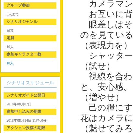
カメラマン
グループ参加
お互いに背
3人まで
シナリオジャンル
眼差しはそ
日常
のを見てい
定員
（表現力を）
10人
シャッター
参加キャラクター数
10人
（試せ）
視線を合わ
シナリオスケジュール
と、安心感。
（増やせ）
シナリオガイド公開日
2018年08月07日
己の糧にす
参加申し込みの期限
花はカメラに
2018年08月14日 11時00分
（魅せてみろ
アクション投稿の期限