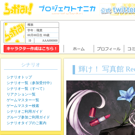
種族
学年：職業
00月00日生 00歳
AAA000000
シナリオ
輝け！ 写真館 Recol
シナリオトップ
シナリオ一覧（参加受付中）
シナリオ一覧（すべて）
リアクション一覧
ゲームマスター一覧
ゲームマスター検索
シナリオご利用ガイド
グループ参加ご利用ガイド
シナリオタイプのご案内