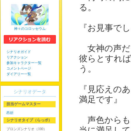
る。
『お見事でし
神々のコロッセウム
女神の声だ
シナリオガイド
彼らとすれ
リアクション
参加キャラクター一覧
う。
コメントページ
ダイアリー一覧
『見応えのあ
シナリオデータ
満足です』
担当ゲームマスター
昂祈
声色からも
シナリオタイプ（らっポ）
当に満足し
ブロンズシナリオ（100）