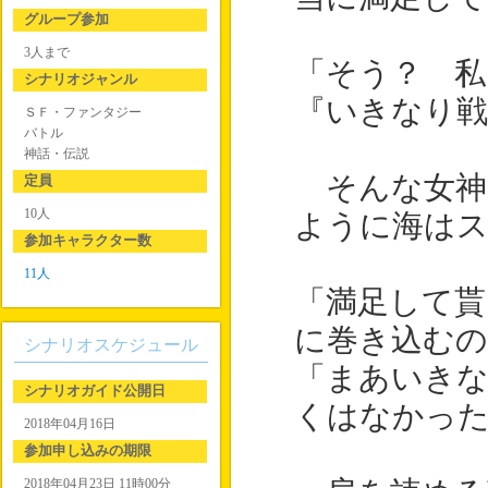
グループ参加
3人まで
「そう？ 私
シナリオジャンル
『いきなり
ＳＦ・ファンタジー
バトル
神話・伝説
そんな女神
定員
10人
ように海は
参加キャラクター数
11人
「満足して貰
に巻き込む
シナリオスケジュール
「まあいきな
シナリオガイド公開日
くはなかっ
2018年04月16日
参加申し込みの期限
2018年04月23日 11時00分