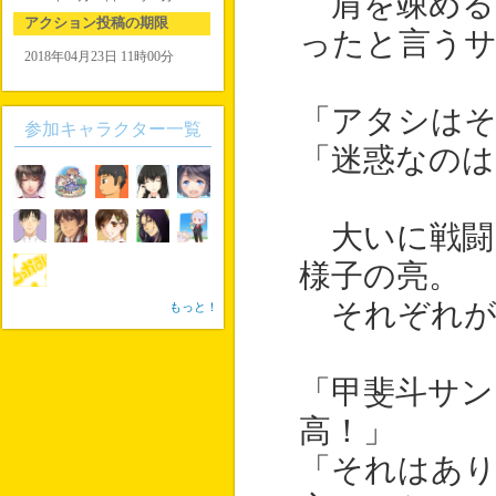
肩を竦める
アクション投稿の期限
ったと言う
2018年04月23日 11時00分
「アタシは
参加キャラクター一覧
「迷惑なのは
大いに戦闘
様子の亮。
それぞれが
もっと！
「甲斐斗サン
高！」
「それはあ