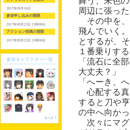
舞う、朱色の
2017年09月16日
周辺に張った
参加申し込みの期限
その中を、
2017年09月23日 11時00分
飛んでいく
アクション投稿の期限
とするが、そ
2017年09月23日 11時00分
１番乗りする
参加キャラクター一覧
「流石に全部
大丈夫？」
「へーき、へ
心配する真
すると刀や亨
の中へ向か
もっと！
次々にマグ