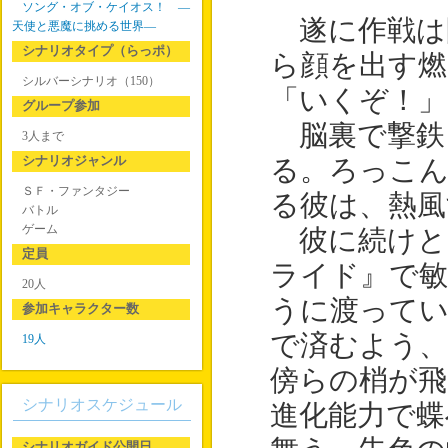
ソング・オブ・ケイオス！ ―
遂に作戦は
天使と悪魔に挑める世界―
シナリオタイプ（らっポ）
ら顔を出す燃
シルバーシナリオ（150）
「いくぞ！」
グループ参加
脳裏で撃鉄
3人まで
シナリオジャンル
る。ろっこん
ＳＦ・ファンタジー
る彼は、熱風
バトル
ゲーム
彼に続けと
定員
ライド』で敏
20人
うに渡ってい
参加キャラクター数
で済むよう、
19人
傍らの梢が飛
シナリオスケジュール
進化能力で蝶
シナリオガイド公開日