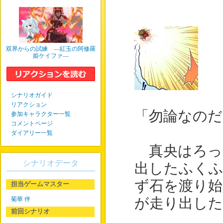
双界からの試練 ―紅玉の阿修羅
姫ケイファ―
シナリオガイド
リアクション
「勿論なのだ
参加キャラクター一覧
コメントページ
ダイアリー一覧
真央はろっ
シナリオデータ
出したふくふ
ず石を渡り始
担当ゲームマスター
菊華 伴
が走り出した
前回シナリオ