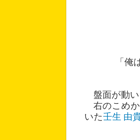
「俺
盤面が動い
右のこめか
いた
壬生 由