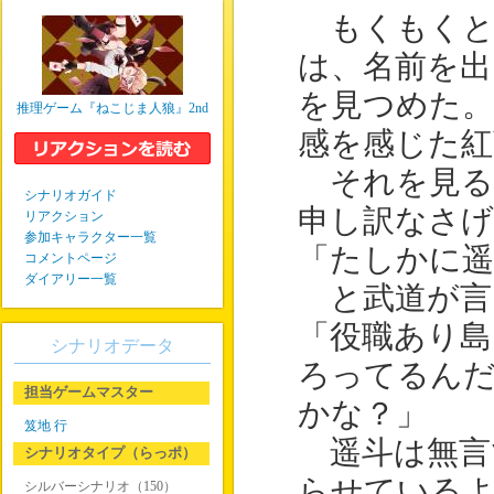
もくもくと
は、名前を出
を見つめた。
推理ゲーム『ねこじま人狼』2nd
感を感じた紅
それを見る
シナリオガイド
申し訳なさげ
リアクション
参加キャラクター一覧
「たしかに遥
コメントページ
ダイアリー一覧
と武道が言
「役職あり島
シナリオデータ
ろってるん
担当ゲームマスター
かな？」
笈地 行
遥斗は無言
シナリオタイプ（らっポ）
らせている
シルバーシナリオ（150）