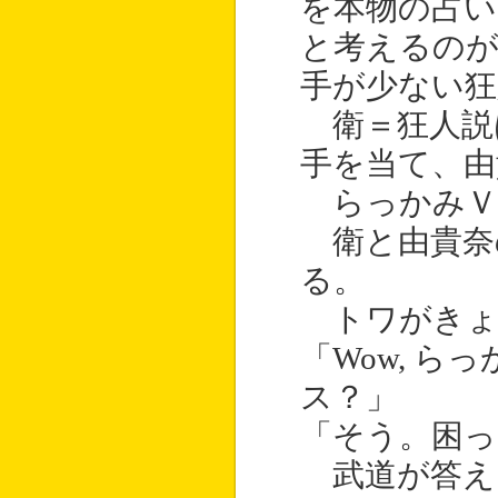
を本物の占い
と考えるの
手が少ない狂
衛＝狂人説
手を当て、由
らっかみＶ
衛と由貴奈
る。
トワがきょ
「Wow, 
ス？」
「そう。困っ
武道が答え