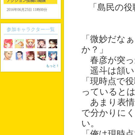
アクション投稿の期限
「島民の役
2016年06月25日 11時00分
参加キャラクター一覧
「微妙だな
か？」
春彦が突っ
もっと！
遥斗は頷い
「現時点で役
っていると
あまり表情
で分かりに
い。
「俺は現時点