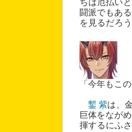
ちは厄払いと
闘派でもある
を見るだろ
「今年もこの
鏨 紫
は、
巨体をながめ
揮するにふ