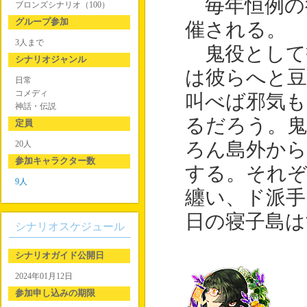
毎年恒例の
ブロンズシナリオ（100）
グループ参加
催される。
3人まで
鬼役として
シナリオジャンル
は彼らへと
日常
コメディ
叫べば邪気も
神話・伝説
るだろう。鬼
定員
20人
ろん島外か
参加キャラクター数
する。それ
9人
纏い、ド派手
日の寝子島は
シナリオスケジュール
シナリオガイド公開日
2024年01月12日
参加申し込みの期限