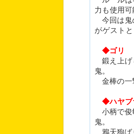
力も使用可
今回は鬼
がゲストと
◆ゴリ
鍛え上げ
鬼。
金棒の一
◆ハヤブ
小柄で俊
鬼。
鴉天狗ば