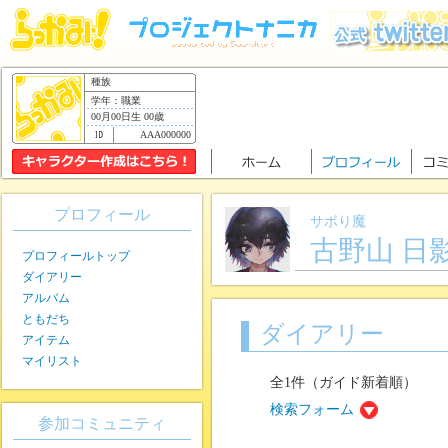
種族
学年：職業
00月00日生 00歳
AAA000000
プロフィール
サボり魔
古野山 日
プロフィールトップ
ダイアリー
アルバム
ともだち
ダイアリー
アイテム
マイリスト
全1件（ガイド新着順）
検索フォーム
参加コミュニティ