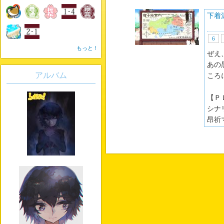
下着
6
もっと！
ぜえ
あの
アルバム
ころ
【Ｐ
シナ
昂祈