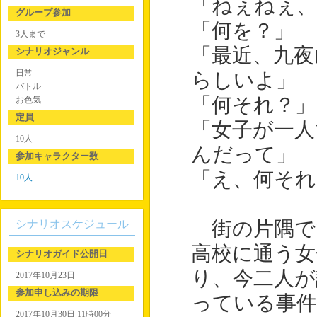
「ねぇねぇ、
グループ参加
「何を？」
3人まで
「最近、九夜
シナリオジャンル
日常
らしいよ」
バトル
「何それ？」
お色気
定員
「女子が一人
10人
んだって」
参加キャラクター数
「え、何それ
10人
シナリオスケジュール
街の片隅で
高校に通う女
シナリオガイド公開日
り、今二人
2017年10月23日
参加申し込みの期限
っている事
2017年10月30日 11時00分