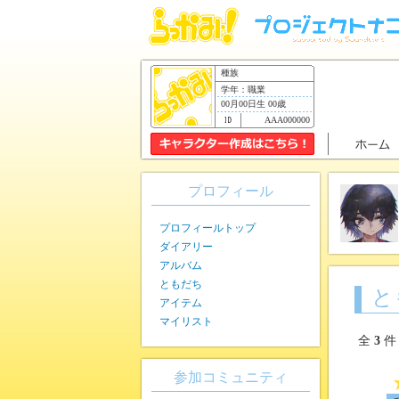
種族
学年：職業
00月00日生 00歳
AAA000000
プロフィール
プロフィールトップ
ダイアリー
アルバム
ともだち
と
アイテム
マイリスト
全
3
件
参加コミュニティ