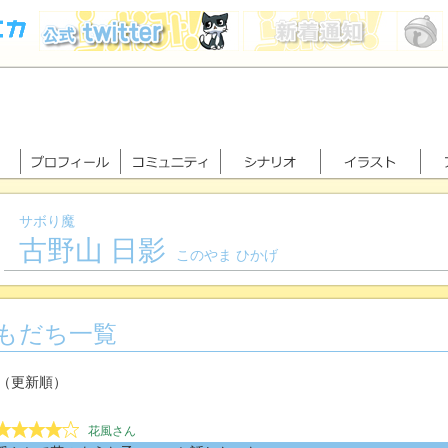
サボり魔
古野山 日影
このやま ひかげ
もだち一覧
（更新順）
花風さん