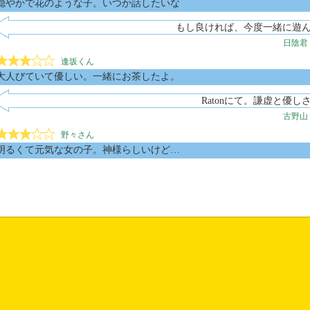
穏やかで花のような子。いつか話したいな
もし良ければ、今度一緒に遊
日陰君
逢坂くん
大人びていて優しい。一緒にお茶したよ。
Ratonにて。謙虚と優
古野山
野々さん
明るくて元気な女の子。神様らしいけど…