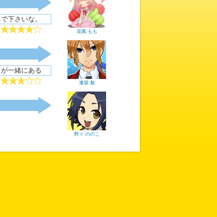
んで下さいな。
花風 もも
しさが一緒にある
逢坂 魁
野々 ののこ