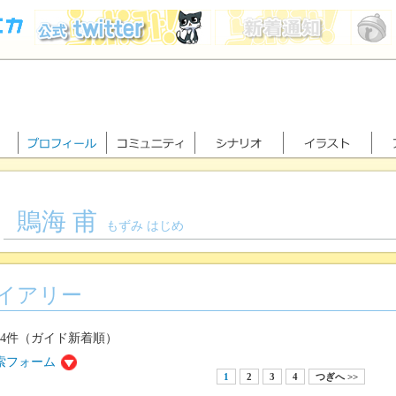
鵙海 甫
もずみ はじめ
イアリー
34件（ガイド新着順）
索フォーム
1
2
3
4
つぎへ >>