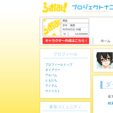
種族
学年：職業
00月00日生 00歳
AAA000000
プロフィール
プロフィールトップ
ダイアリー
アルバム
ともだち
ダ
アイテム
マイリスト
全
検
参加コミュニティ