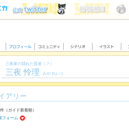
三夜家の隠れた賢者（？）
三夜 怜理
みや れいり
イアリー
7件（ガイド新着順）
索フォーム