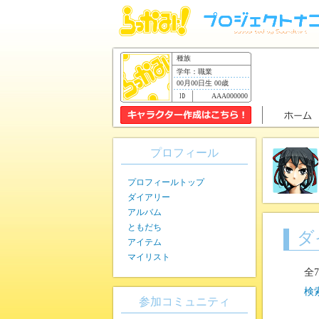
種族
学年：職業
00月00日生 00歳
AAA000000
プロフィール
プロフィールトップ
ダイアリー
アルバム
ともだち
ダ
アイテム
マイリスト
全
検
参加コミュニティ