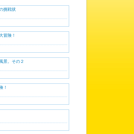
の挑戦状
大冒険！
風景。その２
険！