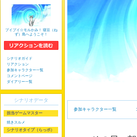
プイプイ☆モルかみ！ 寝豆（ね
ず）島へようこそ！
シナリオガイド
リアクション
参加キャラクター一覧
コメントページ
ダイアリー一覧
シナリオデータ
参加キャラクター一覧
担当ゲームマスター
焼きスルメ
シナリオタイプ（らっポ）