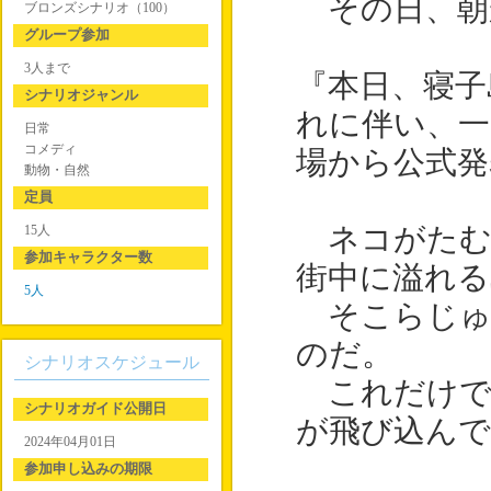
その日、朝
ブロンズシナリオ（100）
グループ参加
3人まで
『本日、寝子
シナリオジャンル
れに伴い、一
日常
コメディ
場から公式発
動物・自然
定員
15人
ネコがたむ
参加キャラクター数
街中に溢れる
5人
そこらじゅ
のだ。
シナリオスケジュール
これだけで
シナリオガイド公開日
が飛び込んで
2024年04月01日
参加申し込みの期限