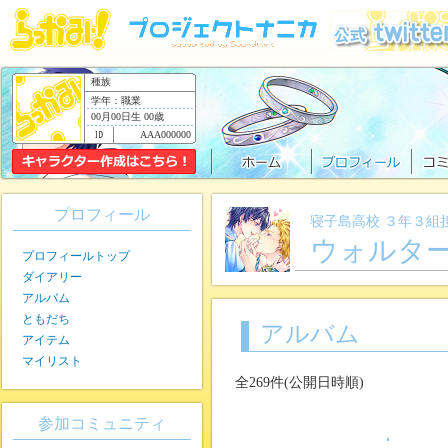
種族
学年：職業
00月00日生 00歳
AAA000000
プロフィール
寝子島高校 ３年３組
ウォルター
プロフィールトップ
ダイアリー
アルバム
ともだち
アルバム
アイテム
マイリスト
全269件(公開日時順)
参加コミュニティ