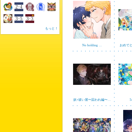
もっと！
No holding …
おめで
妖×祓い屋〜囚われ編〜…
5