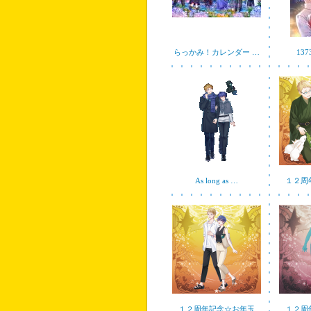
らっかみ！カレンダー …
13
As long as …
１２周
１２周年記念☆お年玉
１２周